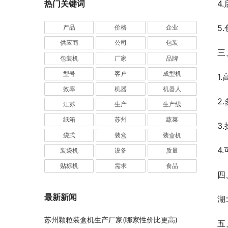
4
热门关键词
5
产品
价格
企业
供应商
公司
包装
三
包装机
厂家
品牌
型号
客户
成型机
1
效率
机器
机器人
2
江苏
生产
生产线
纸箱
苏州
蔬菜
3
袋式
装盒
装盒机
4
装袋机
设备
质量
贴标机
需求
食品
四
最新新闻
湖
苏州颗粒装盒机生产厂家(哪家性价比更高)
五