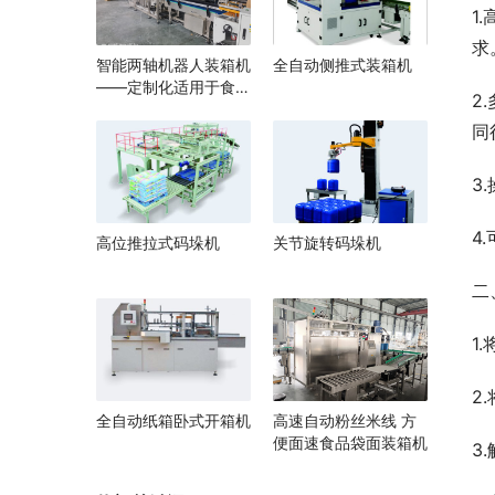
1
求
智能两轴机器人装箱机
全自动侧推式装箱机
——定制化适用于食
2
品、医药、电子行业自
同
动化生产线厂家
3
4
高位推拉式码垛机
关节旋转码垛机
二
1
2
全自动纸箱卧式开箱机
高速自动粉丝米线 方
便面速食品袋面装箱机
3