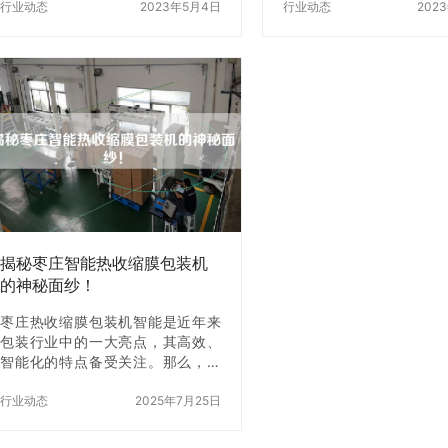
包装机是一种常见的真空包装设
行业动态
2023年5月4日
备，它可以将蔬菜快速、
行业动态
202
备，它可以将食品包装在真空环境
装起来，提高生产效率，
中，延长食品的保质期。但是，市
成本。它通常由输送系统
场上的给袋式真空包装机种类繁
统、包装系统、控制系统
多，如何选择z适合自己的型号呢？
蔬菜自动包装机的市场价
本文将为您介绍如何选择z适合自己
动包装机的价格因品牌、
的给袋式真空包装机。 一、了解给
格、功能等因素而异。一
袋式真空包装机的工作原理 在选择
价格在几千元到几十万元
给袋式真空包装机之前，我们需要
体价格还需根据实际需求
了解它的工作原理。给袋式真空包
蔬菜自动包装机的X建议 1
装机将食品放入塑料袋中，然后将
际需求选择合适的型号和
塑料袋放入真空室中。真空室将空
要盲目追求高端设备。 2. 
气X，使塑料袋内…
揭秘枣庄智能热收缩膜包装机
的神秘面纱！
枣庄热收缩膜包装机智能是近年来
包装行业中的一大亮点，其高效、
智能化的特点备受关注。那么，这
款热收缩膜包装机到底有哪些神秘
面纱呢？下面，我们就来揭秘一
行业动态
2025年7月25日
下。 一、智能化控制系统 枣庄热收
缩膜包装机智能采用了先进的PLC