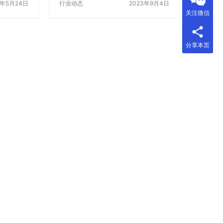
高效地包
3年5月24日
是，你是否知道，z近这个机器又有
行业动态
2023年9月4日
关注微信
减少人工
了新的功能，让人们惊呆了！ 这个
、计量系
新功能是什么呢？它是一种自动控
等组成。
制系统，可以使美缝剂瓶贴标机z加
格 蔬菜自
智能化。通过这个系统，机器可以
分享本页
型号、规
自动识别瓶子的大小和形状，并根
般来说，
据这些信息调整标签的大小和位
不等。具
置，使标签z加精准地贴在瓶子上。
来确定。
这个新功能的出现，不仅让美缝剂
. 根据实
瓶贴标机的使用z加方便快捷，也让
规格，不
人们对这个机器的智能化程度z加信
选…
服。下面，我将为大家介绍一下如
何使用这个…