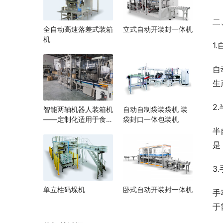
二
全自动高速落差式装箱
立式自动开装封一体机
机
1
自
生
2
智能两轴机器人装箱机
自动自制袋装袋机 装
——定制化适用于食
袋封口一体包装机
品、医药、电子行业自
半
动化生产线厂家
是
3
单立柱码垛机
卧式自动开装封一体机
手
于