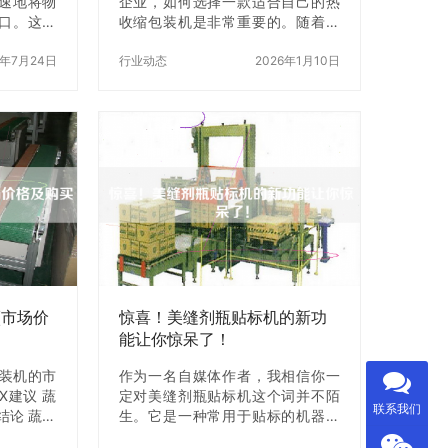
速地将物
企业，如何选择一款适合自己的热
口。这种
收缩包装机是非常重要的。随着市
品、医药
场的不断发展，热收缩包装机的种
效率和高
5年7月24日
类也越来越多，价格也各不相同。
行业动态
2026年1月10日
机器也需
那么，我们该如何选择适合自己的
它们的正常
型号和价格呢？本文将为大家介绍
将介绍江
如何选择适合自己的热收缩包装
些配件需
机。 一、了解热收缩包装机的种类
 导向轮是
在选择热收缩包装机之前，我们需
重要组成
要了解热收缩包装机的种类。目前
导到正确
市场上主要有以下几种热收缩包装
胶或聚氨
机： 1.手动热收缩包装机 手动热收
磨性和耐
缩包装机是一种比较简单的热收缩
使用会导
包装机，通常适用于小型企业或者
袋子无法
个体户。它的价格相对较低，操作
也比较简单，…
(市场价
惊喜！美缝剂瓶贴标机的新功
能让你惊呆了！
包装机的市
作为一名自媒体作者，我相信你一
X建议 蔬
定对美缝剂瓶贴标机这个词并不陌
联系我们
结论 蔬菜
生。它是一种常用于贴标的机器，
化包装设
可以在瓶子上自动贴上标签。但