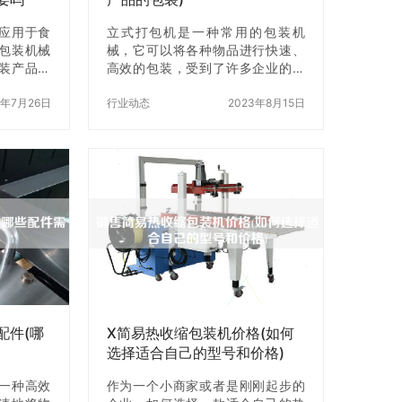
应用于食
立式打包机是一种常用的包装机
包装机械
械，它可以将各种物品进行快速、
装产品，
高效的包装，受到了许多企业的青
，延长产
睐。那么，立式打包机适用于哪些
观、防伪
3年7月26日
行业和产品的包装呢？接下来，本
行业动态
2023年8月15日
大家带来
文将为您详细介绍。 一、立式打包
缩包装机
机的基本原理 立式打包机是一种自
是热收缩包
动化包装设备，它采用先进的电子
一种专业的
控制技术和机械传动技术，能够对
种产品进
各种形状的物品进行快速、准确的
对产品进
包装。立式打包机的基本原理是：
缩，将产
将物品放入包装袋中，然后将包装
到保护产
袋放入打包机的打包位置，启动机
二、热收缩
器后，机器会自动完成包装袋的封
缩包装机的
口、切断、收缩等操作，z终完成包
装机内，
装。 二、立式打包机适用的行业 1.
食品行业 …
配件(哪
X简易热收缩包装机价格(如何
选择适合自己的型号和价格)
一种高效
作为一个小商家或者是刚刚起步的