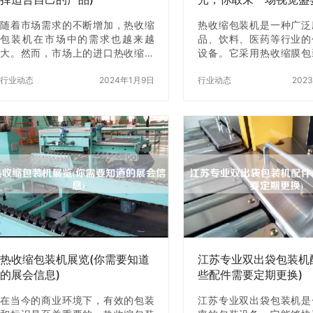
随着市场需求的不断增加，热收缩
热收缩包装机是一种广泛
包装机在市场中的需求也越来越
品、饮料、医药等行业的
大。然而，市场上的进口热收缩包
设备。它采用热收缩膜包
装机品牌琳琅满目，如何选择适合
可保护产品不受外界污染
自己的产品成为了许多消费者的难
行业动态
2024年1月9日
品的保质期，并且具有美
行业动态
202
题。本文将为大家介绍如何选择适
等优点。今天，我们将为
合自己的进口热收缩包装机品牌。
一场视觉盛宴，揭秘热收
一、了解自己的需求 在选择进口热
的神秘面纱。 一、什么
收缩包装机品牌之前，首先需要了
装机？ 热收缩包装机是
解自己的需求。不同的行业、不同
包装设备，主要用于对各
的产品对热收缩包装机的需求也不
行包装。它采用热收缩膜
同。比如，食品行业对包装的卫生
行包装，通过加热使膜收
性要求比较高，需要选择具有防
品包裹在膜中，从而达
水、防潮、防尘等功能的热收缩包
品、美化产品的效果。 
装机。而对于一些大型机械设备的
包装机的工作原理 热收
包装，则需要选择具有大包装尺
工作原理是将产品放入包
寸、高包装速度等特点的…
然后将热收缩膜…
热收缩包装机展览(你需要知道
江苏专业双出袋包装机
的展会信息)
些配件需要定期更换)
在当今的商业环境下，有效的包装
江苏专业双出袋包装机是