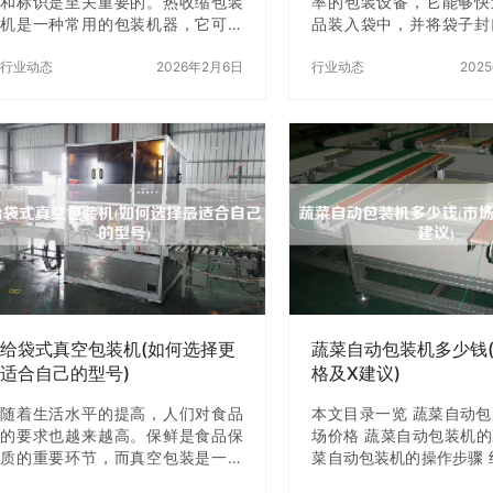
和标识是至关重要的。热收缩包装
率的包装设备，它能够快
机是一种常用的包装机器，它可以
品装入袋中，并将袋子封
将塑料膜包裹在制品上，并通过加
机器通常用于食品、化妆
热使其收缩以达到包装和标识的效
行业动态
2026年2月6日
等行业，因为它们需要高
行业动态
202
果。如果你是一个制造商或者是一
质量的包装。然而，这种
个X商，你一定需要一台热收缩包装
要定期z换配件，以确保
机。那么，你应该去哪里寻找这样
运行和保持高效率。本文
的机器呢？答案是热收缩包装机展
苏专业双出袋包装机的哪
览。 热收缩包装机展览是一个专门
要定期z换。 一、导向轮
展示热收缩包装机的展览会。在这
江苏专业双出袋包装机的
里，你可以找到各种不同类型的热
部分，它们负责将袋子引
收缩包装机，包括手动、半自动和
的位置。导向轮通常由橡
全自动热收缩包装机。此外，你还
酯制成，这些材料具有耐
可以找到各种不同的供应商和制造
腐蚀性。然而，长时间的
商，他们会向你展示他们的z新产品
致导向轮磨损，这将导致
和技术。在这里…
准确地进入机器…
给袋式真空包装机(如何选择更
蔬菜自动包装机多少钱
适合自己的型号)
格及X建议)
随着生活水平的提高，人们对食品
本文目录一览 蔬菜自动
的要求也越来越高。保鲜是食品保
场价格 蔬菜自动包装机的
质的重要环节，而真空包装是一种
菜自动包装机的操作步骤 
非常有效的保鲜方式。给袋式真空
自动包装机是一种自动