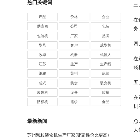
热门关键词
三
产品
价格
企业
在
供应商
公司
包装
务
包装机
厂家
品牌
四
型号
客户
成型机
效率
机器
机器人
在
江苏
生产
生产线
袋
纸箱
苏州
蔬菜
五
袋式
装盒
装盒机
装袋机
设备
质量
在
贴标机
需求
食品
机
总
最新新闻
人
苏州颗粒装盒机生产厂家(哪家性价比更高)