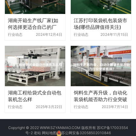
湖南开箱生产线厂家(如
江苏打印装袋机包装袋市
何选择更适合自己的厂
场(哪些品牌值得关注)
家)
行业动态
2024年12月4日
行业动态
2024年11月15日
湖南工程给袋式全自动包
饲料生产再升级，自动化
装机怎么样
装袋机能否助力行业突破
瓶颈
行业动态
2025年3月22日
行业动态
2023年7月14日
Copyright © 2022 WWW.SZYANMAO.COM 版权所有
苏ICP备17003554
号-2
老站
网站地图
苏公网安备32058502010846