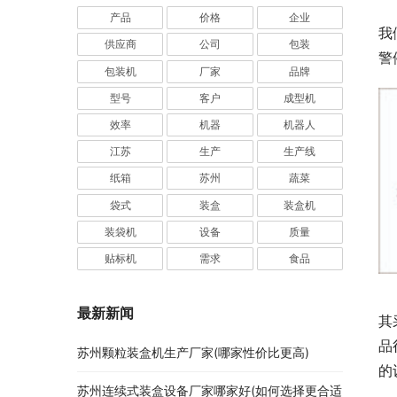
产品
价格
企业
我
供应商
公司
包装
警
包装机
厂家
品牌
型号
客户
成型机
效率
机器
机器人
江苏
生产
生产线
纸箱
苏州
蔬菜
袋式
装盒
装盒机
装袋机
设备
质量
贴标机
需求
食品
最新新闻
其
品
苏州颗粒装盒机生产厂家(哪家性价比更高)
的
苏州连续式装盒设备厂家哪家好(如何选择更合适