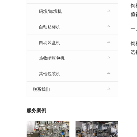
饲
码垛/卸垛机
值
自动贴标机
一
自动装盒机
饲
选
热收缩膜包机
其他包装机
联系我们
服务案例