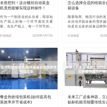
未曾想到！这台螺丝自动装盒
怎么选择合适的纸箱全
机竟然能够实现这种操作！
箱设备
作为一个制造业的从业者，我深知
随着电商、物流行业的发
生产线上的每一个环节都至关重
全自动开箱设备的需求越
要。在生产线上，每一个环节的效
但是在众多的设备品牌和
率都会影响到整个生产线的效率。
如何选择一款合适的设备
而在生产线上，螺丝的生产和装配
行业动态
2025年7月17日
许多企业面临的难题。本
行业动态
202
是一个非常重要的环节。而现在，
备的性能、适用范围、售
有一种螺丝自动装盒机，可以让这
方面为大家介绍如何选择
个环节变得z加高效，z加智能。 这
箱全自动开箱设备。 一
种螺丝自动装盒机不仅能够自动将
设备性能是选择纸箱全自
螺丝装入盒子中，而且还能够实现
备的重要因素。首先要考
一些我们从未想到的操作。下面，
备的开箱速度和开箱的精
我将为大家介绍这台螺丝自动装盒
速度决定了设备的生产效
机的操作步骤和一些我们从未想到
箱的精度则决定了设备的
的操作。 一、螺丝自动装盒机的操
可靠性。其次，还要考虑
作步骤 1.准备工作 首先，我们需要
定性和耐用性。设备的稳
将螺丝和盒子准备好。螺丝需要按
影响到设备的生产效率
照规定的数…
量，而耐用性则决定…
餐盒热收缩包装机(如何提高包
未来工厂必备神器，立
装效率并节省成本)
贴标机能否颠覆传统生