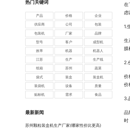
热门关键词
在
虑
产品
价格
企业
供应商
公司
包装
1
包装机
厂家
品牌
生
型号
客户
成型机
膜
效率
机器
机器人
江苏
生产
生产线
2
纸箱
苏州
蔬菜
价
袋式
装盒
装盒机
价
装袋机
设备
质量
贴标机
需求
食品
3
品
最新新闻
时
苏州颗粒装盒机生产厂家(哪家性价比更高)