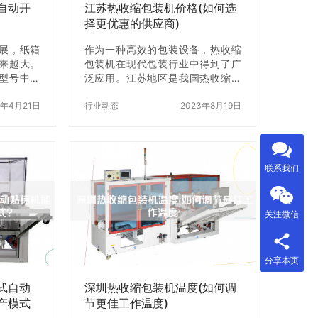
自动开
江苏热收缩包装机价格(如何选
择更优惠的供应商)
展，纸箱
作为一种高效的包装设备，热收缩
来越大。
包装机在现代包装行业中得到了广
型号中，
泛应用。江苏地区是我国热收缩包
，成为了
装机生产的重要基地之一，市场上
文将从设
5年4月21日
的供应商众多，价格也参差不齐。
行业动态
2023年8月19日
后服务等
那么，如何选择z优惠的供应商呢？
合适的纸
本文将从以下几个方面为您介绍江
、设备性能
苏热收缩包装机价格，并提供一些
动开箱设
选购建议。 一、江苏热收缩包装机
联系我们
虑的是设
价格概述 江苏地区的热收缩包装机
度。开箱
价格与其他地区相比略高，但是由
率，而开
于市场竞争激烈，价格还是比较透
关注微信
稳定性和
明的。一般而言，江苏地区的热收
设备的稳
缩包装机价格在2万元-10万元之
定性直接
间，具体价格会因为品牌、型号、
分享本页
和产品质
配置等因素而有所不同。下面是江
苏地区几个知…
式自动
深圳热收缩包装机温度(如何调
产模式
节更佳工作温度)