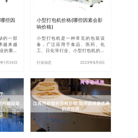
(哪些因
小型打包机价格(哪些因素会影
响价格)
缺的一部
小型打包机是一种常见的包装设
率越来越
备，广泛应用于食品、医药、化
业的重要
工、日化等行业。小型打包机的价
也逐渐透
格因素很多，下面我们就一起来了
州针剂装
6年1月24日
解一下吧。 一、品牌因素 品牌是影
行业动态
2023年8月9日
的因素。
响小型打包机价格的一个重要因
表 苏州针
素。不同品牌的小型打包机在质
到几十万
量、性能、售后服务等方面都存在
于以下因
很大的差异，因此价格也会有所不
的针剂装盒
同。一般来说，知名品牌的小型打
名品牌的
包机价格会相对较高，而一些小品
，而国内
牌的价格则会相对较低。 二、规格
. 规格：
因素 小型打包机的规格也是影响价
价格也会
格的一个重要因素。不同规格的小
格越大的
型打包机在功能、产能等方面都存
 功能：不
在很大的差异，因此价格也会有所
不同。一般来说，规格…