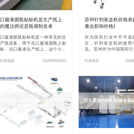
口服液圆瓶贴标机是生产线上
苏州针剂装盒机价格表
的魔法师还是瓶颈制造者
素会影响价格)
口服液圆瓶贴标机是一种常见的生
作为医药行业中不可或
产线设备，用于在口服液圆瓶上贴
分，针剂装盒机的使用
标。在口服液生产线上，这个小小
高。苏州作为中国医药行
的设备似乎并不引人注目，但它却
城市，其针剂装盒机市场
承担着非常重要的作用。那么，口
行业动态
2025年9月9日
明化。本文将详细介绍苏
行业动态
202
服液圆瓶贴标机到底是生产线上的
盒机价格表以及影响价格
魔法师还是瓶颈制造者呢？ 一、口
一、苏州针剂装盒机价格
服液圆瓶贴标机的操作步骤 在介绍
剂装盒机的价格从几千元
口服液圆瓶贴标机的作用之前，我
元不等。具体价格取决
们先来了解一下它的操作步骤。首
素： 1. 品牌：不同品牌
先，将需要贴标的口服液圆瓶放入
机价格差异很大。国际知
贴标机的进料口，机器会自动将其
针剂装盒机价格相对较高
送至贴标位置。然后，将标签放入
品牌的价格则相对较低。 2
标签架中，机器会自动将标签从标
针剂装盒机的规格不同，
签架上取出，并将其贴在口服液圆
有所不同。一般来说，规
瓶上。z后，贴好标签的口服液圆瓶
针剂装盒机价格越高。 3.
会从出料口自动…
同的…