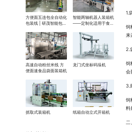
1
方便面五连包全自动化
智能两轴机器人装箱机
包装线 | 研茂智能包装
——定制化适用于食
饲
解决方案
品、医药、电子行业自
来
动化生产线厂家
2
饲
高速自动粉丝米线 方
龙门式坐标码垛机
便面速食品袋面装箱机
会
3
饲
料
抓取式装箱机
纸箱自动立式开箱机
二