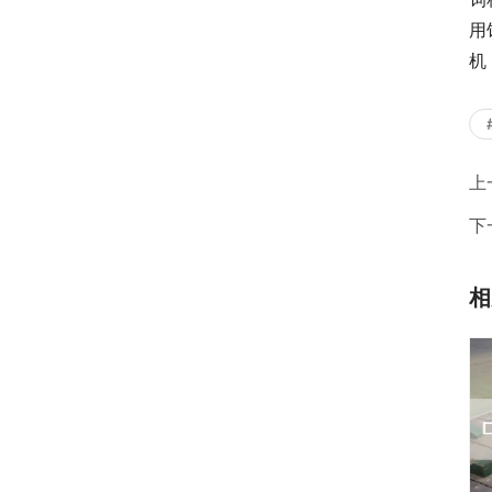
用
机
上
下
相