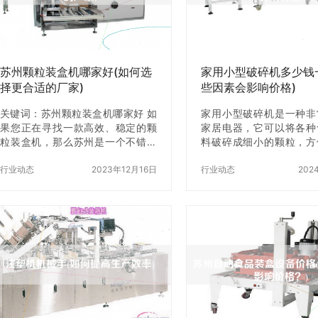
效、快捷的售后服务。因此，在选
企业。公司生产的粉末给
择售后服务商时，我们需要仔细查
先进的电脑控制系统和
看其资质证书，确保其具有相关资
术，可以实现粉末自动计
质和技术水平。 二、售后服务商的
给袋、自动封口、自动打
服务能力 其次，我…
功能。同时，公司还…
苏州颗粒装盒机哪家好(如何选
家用小型破碎机多少钱
择更合适的厂家)
些因素会影响价格)
关键词：苏州颗粒装盒机哪家好 如
家用小型破碎机是一种非
果您正在寻找一款高效、稳定的颗
家居电器，它可以将各种
粒装盒机，那么苏州是一个不错的
料破碎成细小的颗粒，方
选择。苏州是一座经济发达的城
作各种美食和美容品。但
市，拥有众多的颗粒装盒机制造
行业动态
2023年12月16日
很多人来说，选择一款价
行业动态
202
商。但是，如何选择z合适的厂家成
家用小型破碎机并不容易
为了许多人的难题。在本文中，我
家用小型破碎机多少钱一
们将为您介绍如何选择z合适的苏州
因素会影响价格呢？下面
颗粒装盒机厂家。 一、了解市场行
们一起来了解一下。 一
情 在选购苏州颗粒装盒机之前，您
破碎机的价格 家用小型
需要了解市场行情。通过了解市场
格并不是固定不变的，它
行情，您可以z好地了解不同厂家的
因素的影响。一般来说，
产品价格、性能、服务等方面的差
破碎机的价格在100元到1
异。同时，您还可以了解市场上的
间。其中，价格较低的家
主流品牌，为您的选购提供z多的参
碎机一般是塑料外壳，功