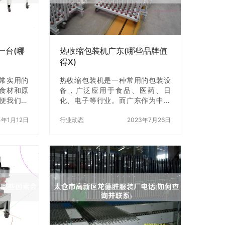
袋机采用
证书等来了解。 二、考虑产品品质
自动化技
和价格 选择输送机厂家时，产品品
量、自动
质和价格是不可忽视的因素。品质
码等多种
好的产品能够提高生产效率，降低
维护成本…
一台(哪
热收缩包装机广东(哪些品牌值
得X)
常实用的
热收缩包装机是一种常用的包装设
食材和原
备，广泛应用于食品、医药、日
便我们制
化、电子等行业。而广东作为中国
是，对于
制造业的重要基地，也拥有着众多
格合理的
4年1月12日
热收缩包装机品牌。那么，哪些品
行业动态
2023年7月26日
。那么，
牌的热收缩包装机值得X呢？本文将
台？哪些
为您介绍几个值得关注的品牌，并
，就让我
详细介绍其操作步骤。 一、广东顺
、家用小型
德区宝华机器厂有限公司 宝华机器
破碎机的价
是一家专业生产热收缩包装机的企
受到多种
业，成立于1995年，拥有20多年的
家用小型
生产经验。公司产品以高性能、高
000元之
效率、高品质为特点，深受广大用
用小型破
户的好评。 操作步骤： 1.将产品放
率较小，
入热收缩包装机内，调整好包装机