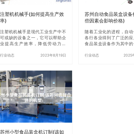
考。 二、考虑产品质量 在选购苏州
适合用来破碎一些较为柔
颗粒装…
和原料。而…
注塑机机械手(如何提高生产效
苏州自动食品装盒设备
率)
些因素会影响价格)
注塑机机械手是现代工业生产中不
随着工业化的进程，自动
可或缺的设备之一，它可以帮助企
各行各业得到了广泛的应
业提高生产效率，降低劳动力成
食品装盒设备作为其中的
本，同时还能保证产品的质量和稳
经成为了现代食品加工行
定性。本文将介绍如何使用注塑机
行业动态
2023年8月19日
或缺的一部分。然而，在
行业动态
2025
机械手提高生产效率，为企业带来z
时，价格是一个非常重要
多的利润。 一、注塑机机械手的基
素。那么，苏州自动食品
本原理 注塑机机械手是一种自动化
价格受哪些因素的影响呢
设备，它可以帮助企业完成注塑成
为您一一解答。 一、品牌
型、取出、堆垛等一系列工作。它
响设备价格的一个重要因
的基本原理是通过电控系统控制机
来说，知名品牌的设备价
械手的动作，实现自动化生产。注
通品牌的设备价格高出不
塑机机械手的种类繁多，根据不同
因为知名品牌的设备往往
的需求可以选择不同的机械手。
靠，售后服务z加完善，
二、如何选择注塑机机械手 在选择
会z高。当然，如果您的
注塑机机械手时，需要考虑以下几
也可以选择一些小品牌的
个方面： 1….
是一定要…
苏州小型食品装盒机订制(该如