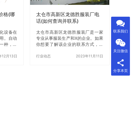
软的食材
的温度和时间。 2.启动热收缩包
装…
价格(哪
太仓市高新区龙德胜服装厂电
话(如何查询并联系)
联系我们
化设备在
太仓市高新区龙德胜服装厂是一家
用。自动
专业从事服装生产和X的企业。如果
一种，已
你想要了解该企业的联系方式，本
业中不可
文将会为你提供详细的操作步骤，
关注微信
X这种设备
年12月13日
帮助你查询并联系太仓市高新区龙
行业动态
2023年11月11日
的考虑因
德胜服装厂。 一、查询太仓市高新
装盒设备
区龙德胜服装厂电话 1.打开百度搜
分享本页
？本文将
索引擎，输入“太仓市高新区龙德胜
 品牌是影
服装厂电话”进行搜索。 2.在搜索结
素。一般
果页面，可以看到太仓市高新区龙
格要比普
德胜服装厂的电话号码，也可以点
少。这是
击进入太仓市高新区龙德胜服装厂
质量z加可
的官网进行查询。 3.如果你想要z加
因此价格也
准确地查询太仓市高新区龙德胜服
预算有限，
装厂的电话，可以在百度地图中搜
设备，但
索该企业，并查看企业的联系方…