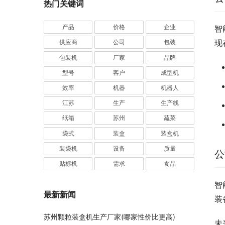
热门关键词
产品
价格
企业
智
现
供应商
公司
包装
包装机
厂家
品牌
型号
客户
成型机
效率
机器
机器人
江苏
生产
生产线
纸箱
苏州
蔬菜
袋式
装盒
装盒机
装袋机
设备
质量
公
贴标机
需求
食品
智
最新新闻
装
苏州颗粒装盒机生产厂家(哪家性价比更高)
未