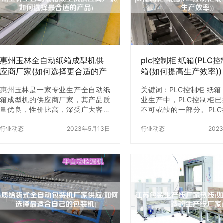
惠州玉林全自动纸箱成型机供
plc控制柜 纸箱(PLC
应商厂家(如何选择更合适的产
箱(如何提高生产效率))
品)
惠州玉林是一家专业生产全自动纸
关键词：PLC控制柜 纸箱
箱成型机的供应商厂家，其产品质
业生产中，PLC控制柜
量优良，性价比高，深受广大客户
不可或缺的一部分。PL
的好评。但是在选择全自动纸箱成
以实现自动化控制，提
型机时，我们需要考虑到很多因
行业动态
2023年5月13日
率，减少人工操作。而在
行业动态
202
素，如何选择z合适的产品呢？下
中，PLC控制柜z是发挥
面，我们将为您详细介绍。 一、了
用，提高了生产效率，减
解自己的需求 在选择全自动纸箱成
成本。本文将介绍如何通
型机之前，首先要了解自己的需
制柜提高纸箱生产效率。 
求。比如，您需要生产的纸箱类
控制柜的作用 PLC控制
型、尺寸、生产效率等。只有了解
动化控制系统，它可以通
了自己的需求，才能z好地选择适合
制设备的运行。在纸箱
自己的产品。 二、考虑生产效率 生
PLC控制柜可以控制纸
产效率是选择全自动纸箱成型机时
裁切、贴合、折叠等工