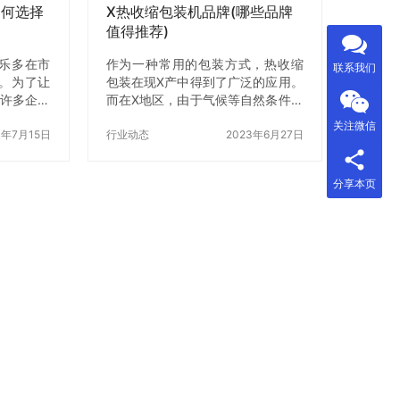
如何选择
X热收缩包装机品牌(哪些品牌
值得推荐)
乐多在市
作为一种常用的包装方式，热收缩
联系我们
。为了让
包装在现X产中得到了广泛的应用。
，许多企业
而在X地区，由于气候等自然条件的
来包装养
限制，热收缩包装机的选择也是有
关注微信
适合的养乐
3年7月15日
一定的讲究。那么，哪些X热收缩包
行业动态
2023年6月27日
、了解养乐
装机品牌值得推荐呢？本文将为您
理 在选择
详细介绍。 一、X热收缩包装机品
分享本页
，首先需
牌推荐 1.安诺克热收缩包装机 安诺
理。养乐
克热收缩包装机是一家专业从事热
过加热和
收缩包装机研发、生产、X和服务的
膜包裹在
企业。该品牌的热收缩包装机具有
种机器通
自动化程度高、操作简单方便、包
缩室、冷
装效果好等特点，广泛应用于食
选择适合自
品、饮料、医药、日化等行业。 2.
热收缩包装
威尼斯热收缩包装机 威尼斯热收缩
素： 1.
包装机是一家拥有多年生产经验
的…