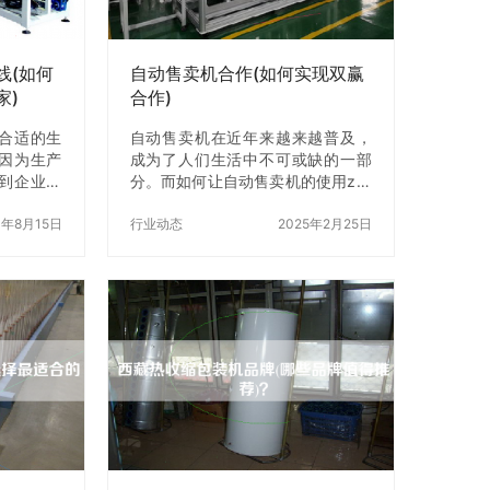
产需求自动
时，一定要选择质量好的设备，这
效率。…
样才能保证生产效率。 二、操作人
员的技术水平 操…
线(如何
自动售卖机合作(如何实现双赢
家)
合作)
合适的生
自动售卖机在近年来越来越普及，
因为生产
成为了人们生活中不可或缺的一部
到企业的
分。而如何让自动售卖机的使用z加
苏是中国
便捷和普及，就需要进行自动售卖
很多包装
3年8月15日
机合作。本文将介绍如何实现自动
行业动态
2025年2月25日
选择z合适
售卖机合作，以实现双赢合作。
为您介绍
一、自动售卖机的优势 1.方便快
择z合适的
捷：自动售卖机可以随时随地提供
企业的需求
商品，用户不需要排队等待。 2.节
企业需要
省成本：自动售卖机不需要人力管
企业需要
理，可以节省人力成本。 3.提高效
产线的生
率：自动售卖机可以24小时不间断
自动化程
地提供商品，提高了X效率。 二、
要考虑的
自动售卖机合作的优势 1.扩大X渠
需求，才
道：通过自动售卖机合作，可以将
产线厂家。
商品X渠道扩大到z多的地方，提…