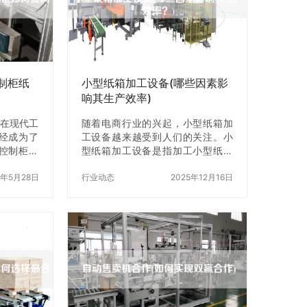
控制柜纸
小型纸箱加工设备(哪些因素影
响其生产效率)
 在现代工
随着电商行业的兴起，小型纸箱加
已经成为了
工设备越来越受到人们的关注。小
C控制柜可
型纸箱加工设备是指加工小型纸箱
高生产效
的机器，可以满足小规模、中规模
纸箱生产
3年5月28日
的生产需求。但是，对于小型纸箱
行业动态
2025年12月16日
着重要的作
加工设备的生产效率，很多人都存
少了生产
在疑问。那么，哪些因素会影响小
过PLC控
型纸箱加工设备的生产效率呢？下
一、PLC
面，我们就来一起探讨一下。 一、
柜是一个自
设备的质量 设备的质量是影响生产
过程序控
效率的重要因素之一。如果设备的
生产中，
质量不好，那么在生产过程中就会
板的进给、
出现各种问题，导致生产效率低
艺流程。
下。因此，在X小型纸箱加工设备