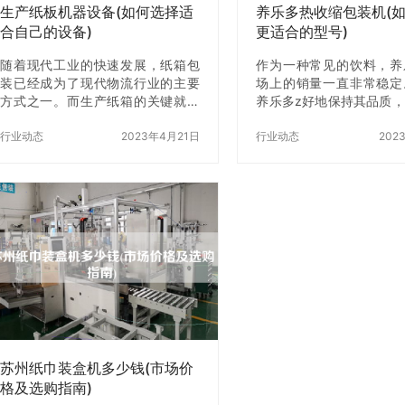
生产纸板机器设备(如何选择适
养乐多热收缩包装机(
合自己的设备)
更适合的型号)
随着现代工业的快速发展，纸箱包
作为一种常见的饮料，养
装已经成为了现代物流行业的主要
场上的销量一直非常稳定
方式之一。而生产纸箱的关键就是
养乐多z好地保持其品质
纸板。纸板是纸箱的重要组成部
都开始采用热收缩包装机
分，也是纸箱包装的主要材料之
行业动态
2023年4月21日
乐多。那么，如何选择z
行业动态
202
一。因此，选择一台适合自己的纸
多热收缩包装机呢？ 一
板机器设备非常重要。本文将为您
多热收缩包装机的工作原
介绍如何选择适合自己的纸板机器
养乐多热收缩包装机之前
设备。 一、了解纸板机器设备的种
要了解这种机器的工作原
类 在选择纸板机器设备之前，首先
多热收缩包装机是一种通
需要了解纸板机器设备的种类。根
收缩的方式将塑料包装薄
据不同的生产工艺和生产规模，纸
养乐多瓶子上的机器。这
板机器设备可以分为单面纸板机、
常由加热器、传送带、收
双面纸板机、多层纸板机等多种类
却器等部分组成。 二、
型。其中，单面纸板机适用于生产
己的型号 在选择养乐多
单面瓦楞纸板，双面纸板机适用于
机时，需要考虑以下几个因
生产双面瓦楞纸板，多…
生产…
苏州纸巾装盒机多少钱(市场价
格及选购指南)