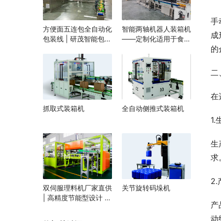
手
方便面五连包全自动化
智能两轴机器人装箱机
成
包装线 | 研茂智能包装
——定制化适用于食
的
解决方案
品、医药、电子行业自
动化生产线厂家
二
在
抓取式装箱机
全自动侧推式装箱机
1
生
求
2
双伺服理料机厂家直供
关节旋转码垛机
| 高精度节能型设计 |
产
定制化自动理料解决方
案 | 支持食品/医药行
动