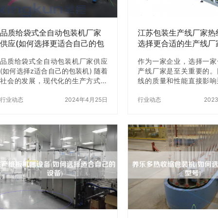
必须要考虑的因素之一。如果您需
PLC控制柜可以根据生
要生产大量的纸箱，那么就需要选
调整工艺参数，提高生产
择生产效率高的全…
品质给袋式全自动包装机厂家
江苏包装生产线厂家热
供应(如何选择更适合自己的包
选择更合适的生产线厂
装机)
品质给袋式全自动包装机厂家供应
作为一家企业，选择一家
(如何选择z适合自己的包装机) 随着
产线厂家是至关重要的。
社会的发展，现代化的生产方式已
线的质量和性能直接影响
经逐渐普及，包装机械作为生产线
生产效率和生产成本。江
上的重要设备，也逐渐成为各行各
行业动态
2024年4月25日
包装行业的重要基地，有
行业动态
202
业必不可少的生产工具。而给袋式
生产线厂家。但是，如何
全自动包装机则是其中的一种。那
的生产线厂家呢？本文将
么，如何选择z适合自己的包装机
一些关键步骤，帮助您选
呢？ 一、了解自己的生产需求 在选
生产线厂家。 一、了解
择给袋式全自动包装机之前，首先
在选择生产线厂家之前，
要了解自己的生产需求。包括产品
了解自己的需求。例如，
的种类、规格、产量等等。只有了
生产什么类型的产品？生
解了这些，才能选择出z适合自己的
产能力是多少？生产线的
包装机。 二、选择正规的包装机厂
度如何？这些都是企业需
家 在选择包装机厂家时，一定要选
问题。只有了解了自己的
择正规的厂家。因为只有正规的厂
能z好地选择z合适的生
家，…
二、寻找…