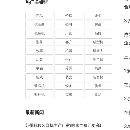
热门关键词
业
合
产品
价格
企业
3
供应商
公司
包装
包装机
厂家
品牌
成
企
型号
客户
成型机
效率
机器
机器人
三
江苏
生产
生产线
纸箱
苏州
蔬菜
1.
袋式
装盒
装盒机
在
装袋机
设备
质量
贴标机
需求
食品
2
在
最新新闻
苏州颗粒装盒机生产厂家(哪家性价比更高)
3