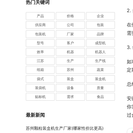
热门关键词
2
产品
价格
企业
在
供应商
公司
包装
需
包装机
厂家
品牌
型号
客户
成型机
3
效率
机器
机器人
如
江苏
生产
生产线
定
纸箱
苏州
蔬菜
袋式
装盒
装盒机
总
装袋机
设备
质量
贴标机
需求
食品
安
你
过
最新新闻
苏州颗粒装盒机生产厂家(哪家性价比更高)