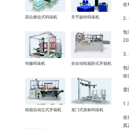
在
高位推拉式码垛机
关节旋转码垛机
2
包
2
3
伺服码垛机
全自动纸箱卧式开箱机
包
你
需
1
纸箱自动立式开箱机
龙门式坐标码垛机
在
其