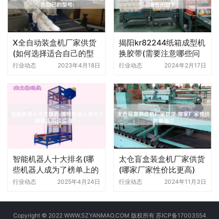
X全自动装盒机厂家供货
揭阳kr82244纸箱成型机
(如何选择适合自己的型
换胶带(需要注意哪些问
号)
题)
行业动态
2023年4月18日
行业动态
2024年2月17日
智能机器人十大排名(哪
太仓盲盒装盒机厂家供货
些机器人成为了榜单上的
(哪家厂家性价比更高)
佼佼者)
行业动态
2025年4月24日
行业动态
2024年11月3日
Copyright © 2022 WWW.SZYANMAO.COM 版权所有
苏ICP备17003554