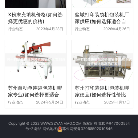
X粉末充填机价格(如何选
盐城打印装袋机包装机厂
择更优惠的价格)
家供应(如何选择适合自
己的机型)
行业动态
2023年4月28日
行业动态
2026年4月26日
苏州自动单连袋包装机哪
苏州打印装袋机包装机哪
家专业(如何选择更适合
家便宜(如何选择性价比
自己的厂家)
更高的厂家)
行业动态
2024年5月24日
行业动态
2025年1月17日
Copyright © 2022 WWW.SZYANMAO.COM 版权所有
苏ICP备17003554
号-2
老站
网站地图
苏公网安备32058502010846