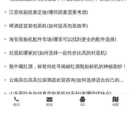
江苏纸箱批量定做(哪些因素需要考虑)
啤酒提篮箱包装机(如何提高包装效率)
海安剪板机配件市场(哪里可以找到更全的配件选择)
封底机哪家好(如何选择一款性价比高的封底机)
瓶中藏红酒，标签何处寻揭秘红酒瓶贴标机的神秘面纱！
云南高位高高位探测器欢迎咨询(如何选择适合自己的探测器)
山东茶叶全自动真空包装机好不好(有哪些优缺点)
电话
邮箱
QQ
地图
热收缩包装机接电(应该如何正确操作)
揭秘热收缩膜包装机的工作流程，你知道其中的神秘步骤吗