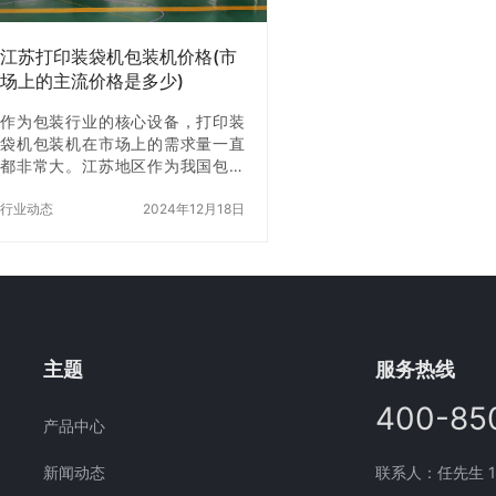
稳定性的全自动包装机设备。目
包装过程中可直接调整包
前，公司的产品已经广…
江苏打印装袋机包装机价格(市
场上的主流价格是多少)
作为包装行业的核心设备，打印装
袋机包装机在市场上的需求量一直
都非常大。江苏地区作为我国包装
机械产业的重要基地之一，打印装
袋机包装机的生产和X也非常活跃。
行业动态
2024年12月18日
那么，江苏地区的打印装袋机包装
机价格到底是多少呢？本文将为大
家详细介绍江苏地区打印装袋机包
装机的市场价格。 一、江苏地区打
印装袋机包装机的市场价格 目前，
江苏地区打印装袋机包装机的市场
价格主要分为两个档次：一档是中
主题
服务热线
低档的打印装袋机包装机，价格在5
万元以下；二档是中高档的打印装
400-85
产品中心
袋机包装机，价格在10万元以上。
其中，一档的打印装袋机包装机主
新闻动态
联系人：任先生 177
要适用于小…