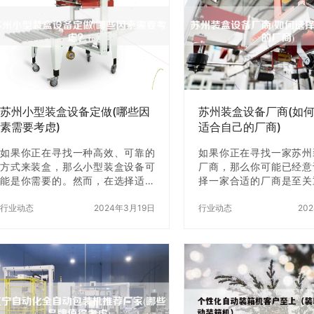
一下，选购苏州装盒机需要考虑哪
（1）包装效果好：热收
些因素。 一、生产规模 首先，选择
以将物品包装成紧凑、
装盒机的型号需要考虑到自己的生
观，同时可以提高物品的
产规模。因为不同型号的装盒机，
尘等性能。 （2）适用
其生产速度和效率都是不同的。如
收缩包装机可以适用于不
果生产规模比较小，那么选择一款
大小、材质的物品，如
速度较慢的装盒机就可以满足需
品、化妆品、电子产品等
求，而如果生产规模…
包装速度快：…
苏州小型装盒设备定做(哪些因
苏州装盒设备厂商(如
素需要考虑)
适合自己的厂商)
如果你正在寻找一种高效、可靠的
如果你正在寻找一家苏州
方式来装盒，那么小型装盒设备可
厂商，那么你可能已经意
能是你需要的。然而，在选择适合
择一家合适的厂商是至关
你的小型装盒设备时，有一些因素
在这篇文章中，我们将探
需要考虑。本文将会介绍这些因素
行业动态
2024年3月19日
择z适合自己的厂商，并
行业动态
20
并帮助你做出z佳选择。 1. 生产能
用的操作步骤，帮助你做
力 首先，你需要考虑你的生产能
决定。 中国第一步：确
力。你需要知道你需要一天生产多
在选择一家苏州装盒设
少盒子，以及你需要多快的速度来
前，你需要先确定你的需
完成这个任务。这将有助于你确定
括你需要的设备类型、设
你需要的设备的规格和大小。 2. 设
设备规格以及预算等。这
备大小 设备大小是另一个需要考虑
有助于你缩小选择范围，