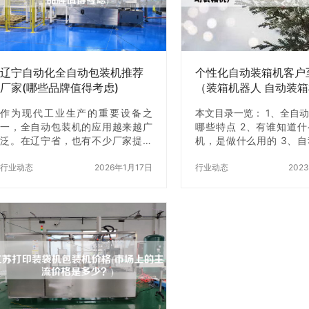
的因素。你需要确保你的设备可以
合你的厂商。 第二步：研
适应你的工厂或生产线的大小。另
确定你的需求后，你需要
外，你需要确保你的设备可以轻松
市场。你可以通过互联网
地移动和存储。 3. 产品尺寸 你需…
观展会、参考行业报告等
解市场上的…
辽宁自动化全自动包装机推荐
个性化自动装箱机客户
厂家(哪些品牌值得考虑)
（装箱机器人 自动装
作为现代工业生产的重要设备之
本文目录一览： 1、全自
一，全自动包装机的应用越来越广
哪些特点 2、有谁知道
泛。在辽宁省，也有不少厂家提供
机，是做什么用的 3、
全自动包装机的生产和X服务。但
那里好？ 4、自动装盒
是，面对众多的厂家和品牌，该如
行业动态
2026年1月17日
的好，如何选择 5、自
行业动态
202
何选择一款符合自己需求的全自动
什么好处 6、自动装箱
包装机呢？本文将为您推荐几家值
有什么优势 全自动装箱
得考虑的辽宁自动化全自动包装机
点 全自动装箱机有三边
厂家。 一、辽宁华夏自动化有限公
不同的特点： 三边封全
司 辽宁华夏自动化有限公司是一家
机：配有双CPU微机控制
专业从事全自动包装机研发、设
液晶全中文或英文显示，
计、生产和X的高新技术企业。公司
作界面，光标自动检测跟
拥有一支技术力量雄厚的研发团队
更简单。配用高精度步进
和一批经验丰富的生产工人，致力
保每个包装袋分切位置 
于为客户提供高质量、高效率、高
性能：采用斜螺杆推进下