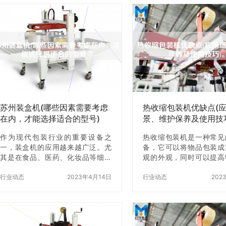
苏州装盒机(哪些因素需要考虑
热收缩包装机优缺点(
在内，才能选择适合的型号)
景、维护保养及使用技
作为现代包装行业的重要设备之
热收缩包装机是一种常见
一，装盒机的应用越来越广泛。尤
备，它可以将物品包装成
其是在食品、医药、化妆品等细分
观的外观，同时可以提高
领域，装盒机的需求量更是急剧增
潮、防尘等性能。在工业
长。而在苏州这样的制造业强省，
行业动态
2023年4月14日
品加工、医药等行业中得
行业动态
202
装盒机的生产和X更是占据了很大的
的应用。本文将从热收缩
市场份额。但是，对于初次接触装
优缺点、应用场景、维护
盒机的用户来说，如何选择适合自
用技巧等方面进行详细介
己的型号呢？下面，我们就来探讨
热收缩包装机的优缺点 