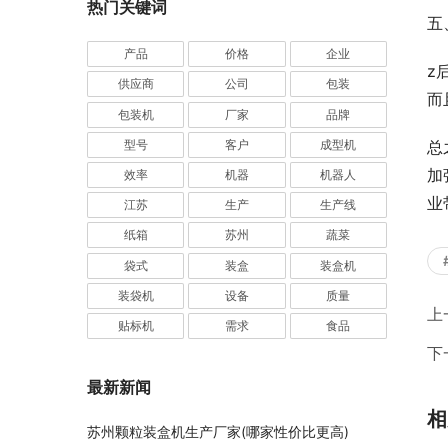
热门关键词
五
产品
价格
企业
z
供应商
公司
包装
而
包装机
厂家
品牌
总
型号
客户
成型机
加
效率
机器
机器人
业
江苏
生产
生产线
纸箱
苏州
蔬菜
袋式
装盒
装盒机
装袋机
设备
质量
上
贴标机
需求
食品
下
最新新闻
相
苏州颗粒装盒机生产厂家(哪家性价比更高)