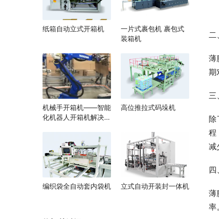
纸箱自动立式开箱机
一片式裹包机 裹包式
二
装箱机
薄
期
三
机械手开箱机——智能
高位推拉式码垛机
化机器人开箱机解决方
除
案
程
减
四
编织袋全自动套内袋机
立式自动开装封一体机
薄
率