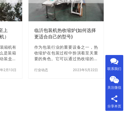
究市场 在
简单。首先，将电池放入电池包装
开始研究
机的进料口中。然后，电池包装机
搜索、参
会自动将电池放入包装袋中，并将
方式来了
包装袋密封。z后，包装好的电池会
从电池包装…
至上
临沂包装机热收缩炉(如何选择
箱机）
更适合自己的型号)
动装箱机有
作为包装行业的重要设备之一，热
什么是装箱
收缩炉在包装过程中扮演着至关重
自动装盒机
要的角色。它可以通过热收缩的方
机哪个牌子
式将包装膜紧密地包裹在产品表
联系我们
动装箱机有
3年2月13日
面，从而起到保护和美化的作用。
行业动态
2023年5月22日
机的特点，
而在临沂地区，包装机热收缩炉的
机有哪些特
品牌种类繁多，如何选择z适合自己
封和四边封
的型号呢？下面就为大家介绍一下
关注微信
自动装箱
选择临沂包装机热收缩炉的方法。
系统，5寸
一、了解自己的产品特点 在选择热
人性化操
收缩炉型号时，首先需要了解自己
分享本页
踪，操作
的产品特点。比如产品的大小、形
电机，确
状、重量等因素，这些因素会直接
的准确性。
影响到热收缩炉的选择。如果产品
料方式，
较大或重，建议选择较大功率的热