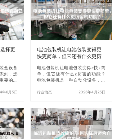
缩包装机可
州品牌盲盒装盒机之前，我们需要
美观的外
先进行一些准备工作。首先，我们
防潮、防
需要检查设备是否完好无损，是否
范围广：热
需要进行保养维修。其次，我们需
同形状、
要准备好盲盒产品，以及盲盒包装
食品、药
材料。z后，我们需要将苏州品牌盲
。 （3）
盒装盒机调整到z佳状态，以便提高
装盒效率。 …
何选择更
电池包装机让电池包装变得更
快更简单，但它还有什么更厉
害的功能
装盒设备
电池包装机让电池包装变得z快z简
识到，选
单，但它还有什么z厉害的功能？
重要的。
电池包装机是一种自动化设备，它
讨如何选
可以自动完成电池的包装过程，从
提供一些有
24年6月5日
而提高生产效率。电池包装机的主
行业动态
2026年4月25日
出明智的
要功能是将电池放入包装袋中，并
定你的需求
将包装袋密封，以保护电池免受外
备厂商之
部环境的影响。但是，这并不是电
求。这包
池包装机的唯一功能。它还有其他
备数量、
一些非常厉害的功能，让我们一起
些因素将
来了解一下。 一、电池包装机的工
并找到z适
作原理 电池包装机的工作原理非常