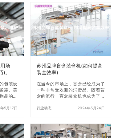
应用场
苏州品牌盲盒装盒机(如何提高
巧)。
装盒效率)
的包装设
在当今的市场上，盲盒已经成为了
紧凑、美
一种非常受欢迎的消费品。随着盲
物品的防
盒的流行，盲盒装盒机也成为了一
生产、食
个非常重要的设备。苏州品牌盲盒
到了广泛
3年5月17日
装盒机是一种非常优秀的装盒机，
行业动态
2024年5月24日
包装机的
它可以帮助企业提高装盒效率，增
保养及使
强生产力。在本文中，我们将会介
绍。 一、
绍如何提高苏州品牌盲盒装盒机的
1. 优点
装盒效率。 一、准备工作 在使用苏