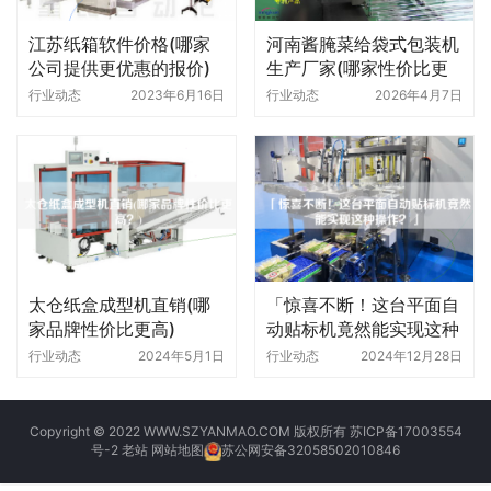
江苏纸箱软件价格(哪家
河南酱腌菜给袋式包装机
公司提供更优惠的报价)
生产厂家(哪家性价比更
高)
行业动态
2023年6月16日
行业动态
2026年4月7日
太仓纸盒成型机直销(哪
「惊喜不断！这台平面自
家品牌性价比更高)
动贴标机竟然能实现这种
操作」
行业动态
2024年5月1日
行业动态
2024年12月28日
Copyright © 2022 WWW.SZYANMAO.COM 版权所有
苏ICP备17003554
号-2
老站
网站地图
苏公网安备32058502010846