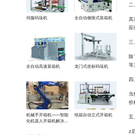
二
伺服码垛机
全自动侧推式装箱机
其
应
三
除
等
全自动高速装箱机
龙门式坐标码垛机
四
当
价
机械手开箱机——智能
纸箱自动立式开箱机
五
化机器人开箱机解决方
案
z