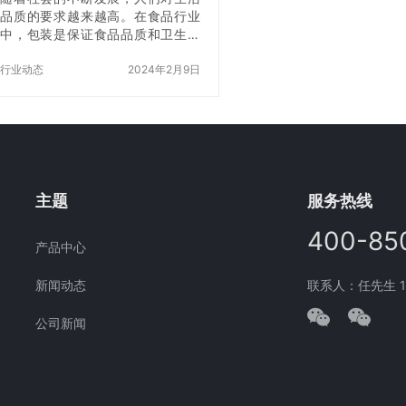
品质的要求越来越高。在食品行业
中，包装是保证食品品质和卫生安
全的重要环节。而在包装过程中，
装袋是一个非常重要的步骤。为了
行业动态
2024年2月9日
提高包装效率和准确度，香菇全自
动装袋机应运而生。今天，我们就
来揭开这款全自动装袋机的秘密，
看看它是如何让包装z快z准的。
一、香菇全自动装袋机的工作原理
香菇全自动装袋机是一种高效率、
高精度的包装设备。它采用先进的
主题
服务热线
机械和电气控制技术，可以自动完
成香菇的计量、包装、封口等一系
400-85
产品中心
列操作。它的工作原理可以简单概
括为以下几个步骤： 1. 香菇进料：
新闻动态
联系人：任先生 177
香菇从进料…
公司新闻