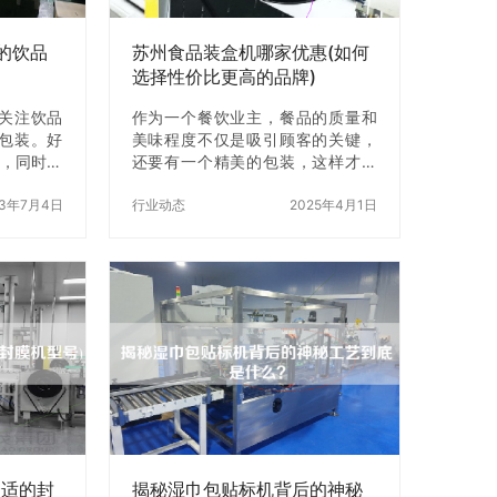
需求来选
盒机X商”来寻找相关信息。你可
…
以…
的饮品
苏州食品装盒机哪家优惠(如何
选择性价比更高的品牌)
关注饮品
作为一个餐饮业主，餐品的质量和
包装。好
美味程度不仅是吸引顾客的关键，
观，同时也
还要有一个精美的包装，这样才能
失。而饮
让顾客z有XX。而食品装盒机就是
能够让饮
23年7月4日
为餐饮业主提供这种服务的机器。
行业动态
2025年4月1日
备。 什么
但是，市场上有很多品牌的食品装
饮料热收缩
盒机，那么苏州食品装盒机哪家优
品包装的
惠呢？如何选择性价比z高的品牌
收缩到饮
呢？本文将为大家介绍。 一、苏州
面z加光
食品装盒机哪家优惠？ 在苏州，有
也能够保证
许多品牌的食品装盒机，其中一些
饮料热收缩
品牌的机器价格相对较高，而另一
热收缩包装
些品牌的机器价格则相对较低。那
它通过加
么，苏州食品装盒机哪家优惠呢？
饮品瓶子
我们可以通过以下几种途径来寻
。具体来
找： 1. 网上搜索 在互联网上搜索
“苏州食品…
合适的封
揭秘湿巾包贴标机背后的神秘