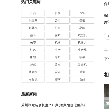
热门关键词
保
产品
价格
企业
综
供应商
公司
包装
度
包装机
厂家
品牌
型号
客户
成型机
效率
机器
机器人
上
江苏
生产
生产线
纸箱
苏州
蔬菜
下
袋式
装盒
装盒机
装袋机
设备
质量
相
贴标机
需求
食品
最新新闻
苏州颗粒装盒机生产厂家(哪家性价比更高)