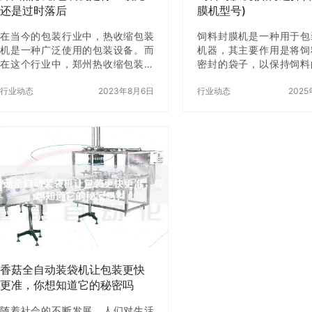
还是过时落后
膜机型号)
在当今的包装行业中，热收缩包装
饲料封膜机是一种用于包
机是一种广泛使用的包装设备。而
机器，其主要作用是将饲
在这个行业中，郑州热收缩包装机
密封的袋子，以保持饲料
是备受关注的一种设备。但是，随
和质量。随着饲料行业的
着技术的不断z新，人们对于这种设
行业动态
2023年8月6日
来越多的养殖户开始使用
行业动态
2025
备的使用也产生了一些质疑。那
机来包装饲料。但是，如
么，郑州热收缩包装机是行业领先
适的饲料封膜机型号是一
还是过时落后呢？ 一、郑州热收缩
意的问题。本文将为您详
包装机的工作原理 首先，我们来了
何选择合适的饲料封膜
解一下郑州热收缩包装机的工作原
一、了解饲料封膜机的工
理。热收缩包装机是通过加热收缩
料封膜机的工作原理是将
膜来达到包装的目的。在包装过程
袋子中，然后通过加热和
中，将商品放置在包装机上，然后
子封口，以保持饲料的新
用收缩膜将商品包裹起来，再通过
量。因此，选择饲料封膜
加热使收缩膜收缩，从而将商品包
考虑以下因素： 1.袋子的
装紧密。而郑州热收缩包装机在这
封膜机可以用于不同类型
个过程中，采用了…
如聚乙烯袋、…
香菇全自动装袋机让包装更快
更准，你想知道它的秘密吗
随着社会的不断发展，人们对生活