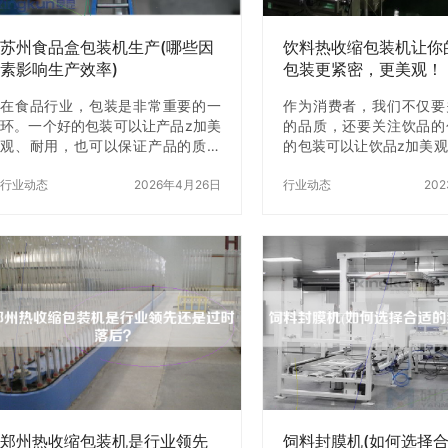
包括采购、X、库存、财务等多个方
应根据自己的生产规模和
面；…
择适合的型号。 二、酱料
苏州食品盒包装机生产(哪些因
饮料热收缩包装机让你
素影响生产效率)
包装更紧密，更美观！
在食品行业，包装是非常重要的一
作为消费者，我们不仅要
环。一个好的包装可以让产品z加美
的品质，还要关注饮品的
观、耐用，也可以保证产品的质量
的包装可以让饮品z加美
和卫生。而苏州食品盒包装机的出
能保证饮品的品质不受损
现，为食品包装行业带来了新的机
行业动态
2026年4月26日
料热收缩包装机就是一种
行业动态
20
遇和挑战。那么，在苏州食品盒包
品包装z紧密、z美观的设
装机生产中，哪些因素会影响生产
是饮料热收缩包装机？ 
效率呢？下面就让我们一起来了解
包装机是一种专门用于饮
一下。 一、机器的性能 首先，机器
设备。它可以将包装膜热
的性能是影响生产效率的重要因素
品瓶子上，使得瓶子的表
之一。苏州食品盒包装机的性能包
滑，包装z加紧密，同时
括速度、稳定性、可靠性等。如X器
饮品的品质不受损失。 
的速度过慢，就会导致生产效率低
包装机的工作原理 饮料
下；如X器的稳定性和可靠性不足，
机的工作原理非常简单。
就会导致生产中断和维修时间增
热包装膜，使其收缩到
加，从而影响生产效率。 二、操作
上，从而达到包装的目的
人员的技能…
说，它需…
郑州热收缩包装机是行业领先
饲料封膜机(如何选择