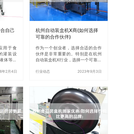
适合自己
杭州自动装盒机X商(如何选择
可靠的合作伙伴)
应用于食
作为一个创业者，选择合适的合作
的灌装设
伙伴是非常重要的。特别是在杭州
液体等物
自动装盒机X行业，选择一个可靠的
同规格的
合作伙伴可以帮助你成功的开展业
上的酱料
26年2月4日
务。但是，如何选择可靠的合作伙
行业动态
2023年9月3日
择适合自
伴呢？在本文中，我们将会提供一
下几个方
些关键的步骤和注意事项，帮助你
自己的酱
选择到一个可靠的杭州自动装盒机X
装机的类型
商。 一、寻找可靠的合作伙伴 首
灌装机、
先，你需要寻找可靠的合作伙伴。
等多种类
这个过程需要你进行一些研究和调
小规模生
查。你可以通过以下方式寻找合适
小规模生
的合作伙伴： 1. 搜索引擎 你可以通
大规模生
过搜索引擎来寻找杭州自动装盒机X
装机时，
商。你可以输入关键词“杭州自动装