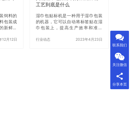
工艺到底是什么
装饲料的
湿巾包贴标机是一种用于湿巾包装
料包装成
的机器，它可以自动将标签贴在湿
的新鲜度
巾包装上，提高生产效率和准确
发展，越
度。但是，背后的工艺到底是什么
饲料封膜
年12月12日
呢？在本文中，我们将揭秘湿巾包
行业动态
2023年4月23日
联系我们
何选择合
贴标机背后的神秘工艺。 一、湿巾
个值得注
包贴标机的基本原理 湿巾包贴标机
细介绍如
是一种自动化的机器，它的工作原
机型号。
理可以分为以下几个步骤： 1. 湿巾
关注微信
作原理 饲
包装进入机器：湿巾包装进入机器
饲料装入
后，机器会自动将包装打开。 2. 自
压力将袋
动检测：机器会自动检测湿巾包装
分享本页
鲜度和质
的大小和位置，以便正确贴上标
机时需要
签。 3. 贴标签：机器会自动将标签
材质 饲料
贴在湿巾包装上。 4. 切割：机器会
的袋子，
自动切割标签，使其与湿巾包…