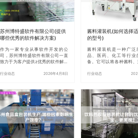
苏州博特盛软件有限公司(提供
酱料灌装机(如何选择
哪些优秀的软件解决方案)
的型号)
作为一家专业从事软件开发的公
酱料灌装机是一种广泛
司，苏州博特盛软件有限公司一直
品、医药、化工等行业
致力于为客户提供z优秀的软件解决
备。它可以将各种酱料、
方案。在这篇文章中，我们将为大
质快速、准确地灌装到不
家介绍苏州博特盛软件有限公司提
行业动态
2026年4月8日
包装容器中。但是，市面
行业动态
20
供的优秀软件解决方案，帮助大家z
灌装机种类繁多，如何选
好地了解我们的产品和服务。 一、
己的型号呢？本文将从以
企业级应用软件 苏州博特盛软件有
面为您介绍如何选择适合
限公司提供的企业级应用软件可以
料灌装机。 一、酱料灌
帮助企业实现信息化管理，提高企
酱料灌装机主要分为单头
业的运营效率和管理水平。我们的
双头灌装机、四头灌装机
企业级应用软件包括ERP、CRM、
型。单头灌装机适用于
OA等多个模块，可以满足不同企业
产，双头灌装机适用于中
的需求。其中，我们的ERP软件可
产，四头灌装机适用于
以帮助企业实现全面的资源管理，
产。因此，在选择酱料灌