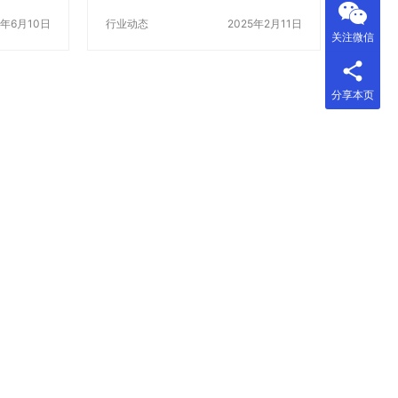
以保证纸
用已经成为了一个不可或缺的环
产高速开
3年6月10日
节。其中，全自动水平式装盒机就
行业动态
2025年2月11日
关注微信
份详细的
是一种非常重要的设备，它可以大
费下载高
幅度提高生产效率，降低人工成
官网找 首
本，为企业创造z多的价值。 一、
分享本页
纸箱机厂
全自动水平式装盒机的工作原理 全
家都会在
自动水平式装盒机是一种高速自动
术资料和
化包装机械，它可以自动完成纸盒
都是免费
的组装、开盒、装盒、封盒等一系
入“高速开
列操作。它的工作原理是通过电脑
是否有相关
程序控制，将纸板从料盘中取出，
找 其次，
经过自动折叠、粘合、压合等工
寻找高速
艺，z终形成完整的纸盒。这个过程
中，全自动水平式装…