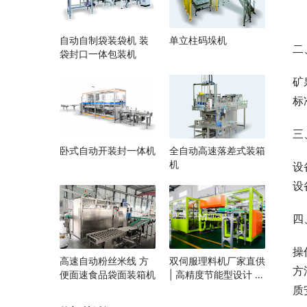
自动自制袋装袋机 装
单立柱码垛机
二
袋封口一体包装机
矿
标
三
卧式自动开装封一体机
全自动高速落差式装箱
机
设
设
四
操
高速自动粉丝米线 方
双伺服理料机厂家直供
方
便面速食品袋面装箱机
| 高精度节能型设计 |
定制化自动理料解决方
质
案 | 支持食品/医药行