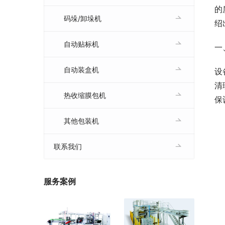
的
码垛/卸垛机
绍
自动贴标机
一
自动装盒机
设
清
热收缩膜包机
保
其他包装机
联系我们
服务案例