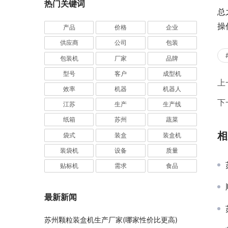
热门关键词
业
总
操
产品
价格
企业
供应商
公司
包装
包装机
厂家
品牌
型号
客户
成型机
上
效率
机器
机器人
下
江苏
生产
生产线
纸箱
苏州
蔬菜
相
袋式
装盒
装盒机
装袋机
设备
质量
贴标机
需求
食品
最新新闻
苏州颗粒装盒机生产厂家(哪家性价比更高)