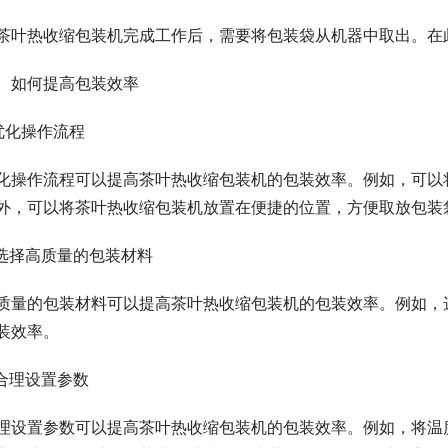
茶叶热收缩包装机完成工作后，需要将包装袋从机器中取出。在
、如何提高包装效率
.优化操作流程
化操作流程可以提高茶叶热收缩包装机的包装效率。例如，可以
外，可以将茶叶热收缩包装机放置在便捷的位置，方便取放包装
.选择高质量的包装材料
质量的包装材料可以提高茶叶热收缩包装机的包装效率。例如，
装效率。
.合理设置参数
理设置参数可以提高茶叶热收缩包装机的包装效率。例如，将温