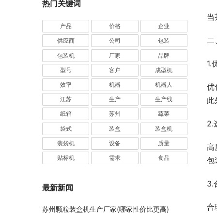
热门关键词
当
产品
价格
企业
二
供应商
公司
包装
包装机
厂家
品牌
1
型号
客户
成型机
效率
机器
机器人
优
此
江苏
生产
生产线
纸箱
苏州
蔬菜
2
袋式
装盒
装盒机
装袋机
设备
质量
高
贴标机
需求
食品
包
3
最新新闻
合
苏州颗粒装盒机生产厂家(哪家性价比更高)