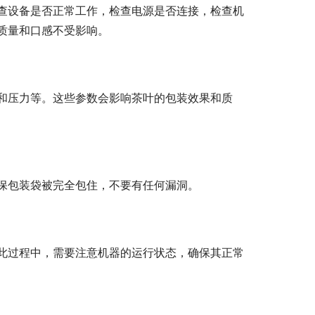
查设备是否正常工作，检查电源是否连接，检查机
质量和口感不受影响。
和压力等。这些参数会影响茶叶的包装效果和质
保包装袋被完全包住，不要有任何漏洞。
此过程中，需要注意机器的运行状态，确保其正常