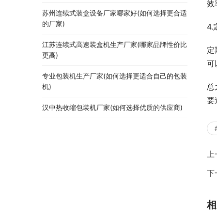
效
苏州连续式装盒设备厂家哪家好(如何选择更合适
的厂家)
4
江苏连续式高速装盒机生产厂家(哪家品牌性价比
定
更高)
可
专业包装机生产厂家(如何选择更适合自己的包装
总
机)
要
汉中热收缩包装机厂家(如何选择优质的供应商)
上
下
相