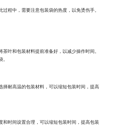
此过程中，需要注意包装袋的热度，以免烫伤手。
将茶叶和包装材料提前准备好，以减少操作时间。
袋。
选择耐高温的包装材料，可以缩短包装时间，提高
度和时间设置合理，可以缩短包装时间，提高包装