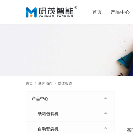
首页
产品中心
首页
新闻动态
媒体报道
产品中心
纸箱包装机
自动套袋机
茶