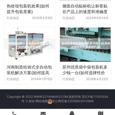
热收缩包装机效果(如何
侧面自动贴标机让标签贴
提升包装质量)
在产品上的速度和准确度
都提高了！
行业动态
2025年3月9日
行业动态
2023年6月24日
河南制造给袋式全自动包
苏州优质袋中袋包装机多
装机解决方案(如何提高
少钱一台(如何选择性价
包装效率)
比更高的产品)
行业动态
2024年1月15日
行业动态
2026年4月22日
Copyright © 2022 WWW.SZYANMAO.COM 版权所有
苏ICP备17003554
号-2
老站
网站地图
苏公网安备32058502010846