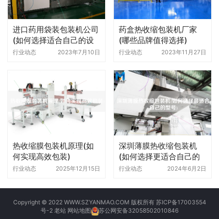
进口药用袋装包装机公司
药盒热收缩包装机厂家
(如何选择适合自己的设
(哪些品牌值得选择)
备)
行业动态
2023年7月10日
行业动态
2023年11月27日
热收缩膜包装机原理(如
深圳薄膜热收缩包装机
何实现高效包装)
(如何选择更适合自己的
型号)
行业动态
2025年12月15日
行业动态
2024年6月2日
Copyright © 2022 WWW.SZYANMAO.COM 版权所有
苏ICP备17003554
号-2
老站
网站地图
苏公网安备32058502010846