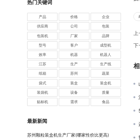
热门关键词
产品
价格
企业
供应商
公司
包装
上
包装机
厂家
品牌
下
型号
客户
成型机
效率
机器
机器人
江苏
生产
生产线
相
纸箱
苏州
蔬菜
袋式
装盒
装盒机
装袋机
设备
质量
贴标机
需求
食品
最新新闻
苏州颗粒装盒机生产厂家(哪家性价比更高)