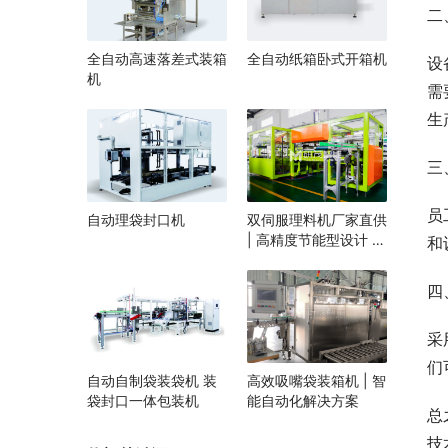
二
全自动高速落差式装箱
全自动纸箱卧式开箱机
设
机
需
生
三
员
自动理袋封口机
双伺服理料机厂家直供
| 高精度节能型设计 |
和
定制化自动理料解决方
案 | 支持食品/医药行
四
业
采
们
自动自制袋装袋机 装
高效吸嘴袋装箱机 | 智
袋封口一体包装机
能自动化解决方案
总
技