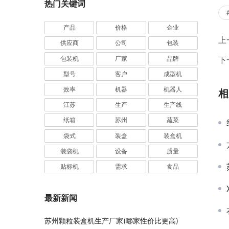
热门关键词
业
产品
价格
企业
上
供应商
公司
包装
包装机
厂家
品牌
下
型号
客户
成型机
效率
机器
机器人
相
江苏
生产
生产线
纸箱
苏州
蔬菜
袋式
装盒
装盒机
装袋机
设备
质量
贴标机
需求
食品
最新新闻
苏州颗粒装盒机生产厂家(哪家性价比更高)