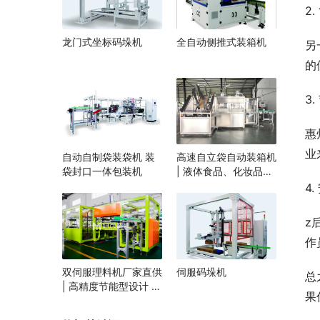
2
龙门式坐标码垛机
全自动侧推式装箱机
另
的
3
惠
业
自动自制袋装袋机 装
高速自立袋自动装箱机
袋封口一体包装机
| 液体食品、化妆品自
立袋包装设备 | 袋装智
4
能装箱解决方案
z
作
双伺服理料机厂家直供
伺服码垛机
总
| 高精度节能型设计 |
果
定制化自动理料解决方
案 | 支持食品/医药行