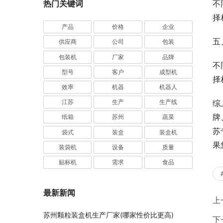
不
热门关键词
择
产品
价格
企业
五
供应商
公司
包装
包装机
厂家
品牌
不
型号
客户
成型机
择
效率
机器
机器人
综
江苏
生产
生产线
牌
纸箱
苏州
蔬菜
苏
袋式
装盒
装盒机
果
装袋机
设备
质量
贴标机
需求
食品
最新新闻
上
苏州颗粒装盒机生产厂家(哪家性价比更高)
下