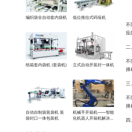
编织袋全自动套内袋机
低位推拉式码垛机
不
应
二
不
纸箱套内袋机 (套袋机)
立式自动开装封一体机
择
三
不
择
自动自制袋装袋机 装
机械手开箱机——智能
袋封口一体包装机
化机器人开箱机解决方
四
案