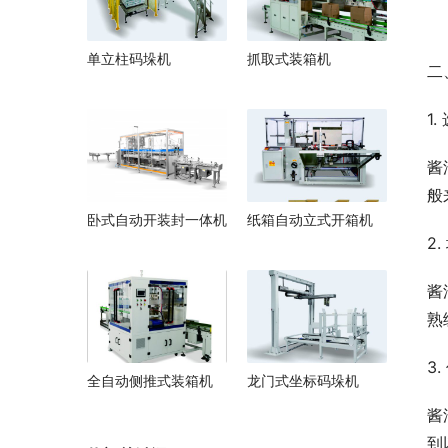
单立柱码垛机
抓取式装箱机
二
1
酱
般
卧式自动开装封一体机
纸箱自动立式开箱机
2
酱
熟
3
全自动侧推式装箱机
龙门式坐标码垛机
酱
到