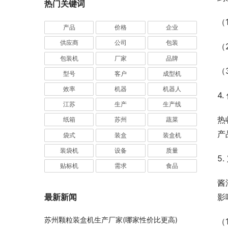
热门关键词
（
产品
价格
企业
供应商
公司
包装
（
包装机
厂家
品牌
（
型号
客户
成型机
效率
机器
机器人
4
江苏
生产
生产线
热
纸箱
苏州
蔬菜
产
袋式
装盒
装盒机
装袋机
设备
质量
5
贴标机
需求
食品
酱
影
最新新闻
苏州颗粒装盒机生产厂家(哪家性价比更高)
（