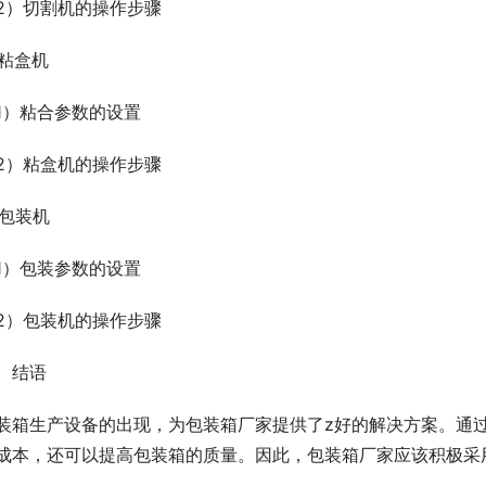
2）切割机的操作步骤
. 粘盒机
1）粘合参数的设置
2）粘盒机的操作步骤
. 包装机
1）包装参数的设置
2）包装机的操作步骤
、结语
装箱生产设备的出现，为包装箱厂家提供了z好的解决方案。通
成本，还可以提高包装箱的质量。因此，包装箱厂家应该积极采