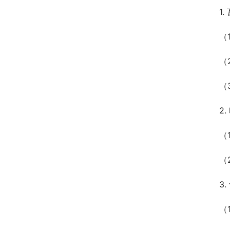
1
（
（
（
2
（
（
3
（