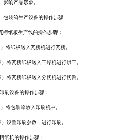
，影响产品形象。
、包装箱生产设备的操作步骤
. 瓦楞纸板生产线的操作步骤：
1）将纸板送入瓦楞机进行瓦楞。
2）将瓦楞纸板送入干燥机进行烘干。
3）将瓦楞纸板送入分切机进行切割。
. 印刷设备的操作步骤：
1）将包装箱放入印刷机中。
2）设置印刷参数，进行印刷。
. 切纸机的操作步骤：