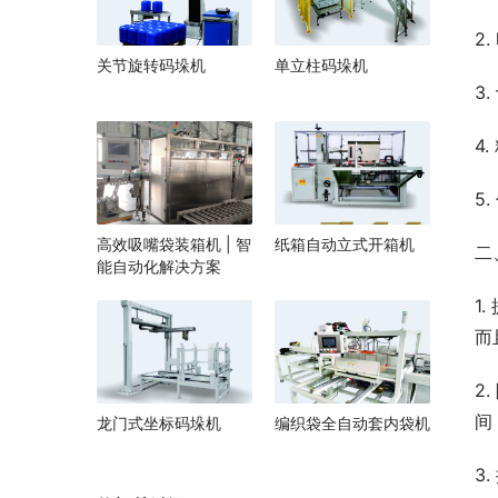
2
关节旋转码垛机
单立柱码垛机
3
4
5
高效吸嘴袋装箱机 | 智
纸箱自动立式开箱机
二
能自动化解决方案
1
而
2
间
龙门式坐标码垛机
编织袋全自动套内袋机
3