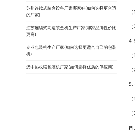
苏州连续式装盒设备厂家哪家好(如何选择更合适
（
的厂家)
（
江苏连续式高速装盒机生产厂家(哪家品牌性价比
更高)
4
专业包装机生产厂家(如何选择更适合自己的包装
机)
（
汉中热收缩包装机厂家(如何选择优质的供应商)
（
5
（
（
四