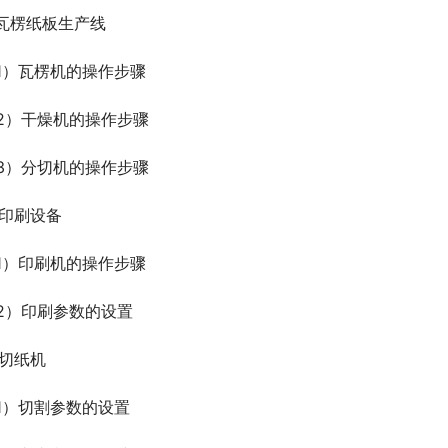
. 瓦楞纸板生产线
1）瓦楞机的操作步骤
2）干燥机的操作步骤
3）分切机的操作步骤
. 印刷设备
1）印刷机的操作步骤
2）印刷参数的设置
. 切纸机
1）切割参数的设置