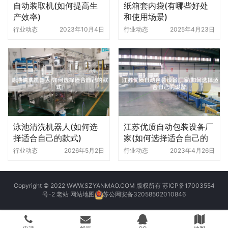
自动装取机(如何提高生
纸箱套内袋(有哪些好处
产效率)
和使用场景)
行业动态
2023年10月4日
行业动态
2025年4月23日
泳池清洗机器人(如何选
江苏优质自动包装设备厂
择适合自己的款式)
家(如何选择适合自己的
设备)
行业动态
2026年5月2日
行业动态
2023年4月26日
Copyright © 2022 WWW.SZYANMAO.COM 版权所有
苏ICP备17003554
号-2
老站
网站地图
苏公网安备32058502010846