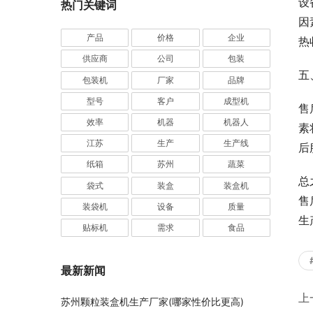
设
热门关键词
因
产品
价格
企业
热
供应商
公司
包装
五
包装机
厂家
品牌
型号
客户
成型机
售
效率
机器
机器人
素
江苏
生产
生产线
后
纸箱
苏州
蔬菜
总
袋式
装盒
装盒机
售
装袋机
设备
质量
生
贴标机
需求
食品
最新新闻
上
苏州颗粒装盒机生产厂家(哪家性价比更高)