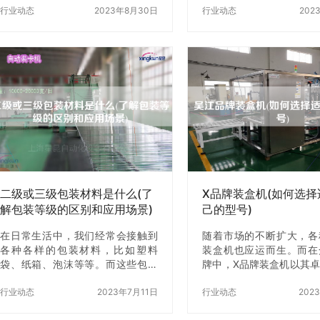
佛山玉林全自动纸箱成型机作为一
行业动态
2023年8月30日
行业和产品的包装呢？接
行业动态
202
款高效、智能的自动化生产设备，
文将为您详细介绍。 一
被广泛应用于包装、物流等行业。
机的基本原理 立式打包
然而，操作这些设备需要一定的技
动化包装设备，它采用先
能和经验，如果不注意安全问题，
控制技术和机械传动技术
就会导致工作场所事故的发生。因
各种形状的物品进行快速
此，本文将介绍佛山玉林全自动纸
包装。立式打包机的基本
箱成型机岗位的安全操作方法，以
将物品放入包装袋中，然
保障操作人员的安全。 一、佛山玉
袋放入打包机的打包位置
林全自动纸箱成型机的基本结构和
器后，机器会自动完成包
工作原理 佛山玉林全自动纸箱成型
口、切断、收缩等操作，
机是一种自动化生产设备，主要由
装。 二、立式打包机适用的
进纸部分、打…
食品行业 …
二级或三级包装材料是什么(了
X品牌装盒机(如何选择
解包装等级的区别和应用场景)
己的型号)
在日常生活中，我们经常会接触到
随着市场的不断扩大，各
各种各样的包装材料，比如塑料
装盒机也应运而生。而在
袋、纸箱、泡沫等等。而这些包装
牌中，X品牌装盒机以其
材料的等级是不同的，其中二级和
和服务深受广大用户的
三级包装材料是比较常见的。那
行业动态
2023年7月11日
是，如何选择适合自己的
行业动态
202
么，二级或三级包装材料是什么？
本文将为大家介绍X品牌