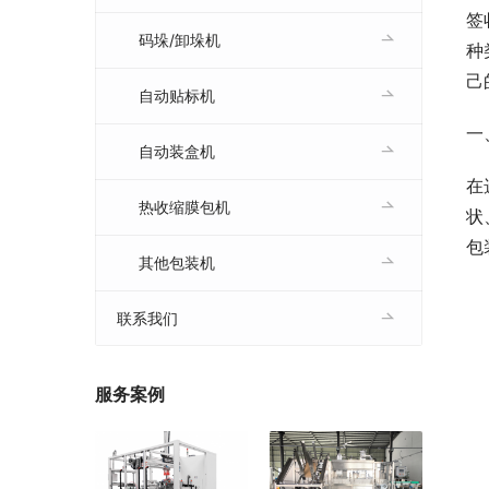
签
码垛/卸垛机
种
己
自动贴标机
一
自动装盒机
在
热收缩膜包机
状
包
其他包装机
联系我们
服务案例