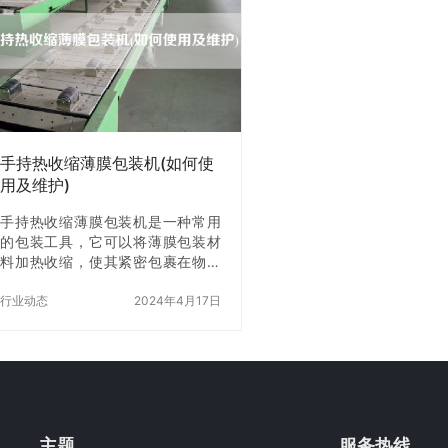
因素之一，不同规格的装盒机所需
将为大家介绍几个选择护
的生产成本、工艺难度、技术含量
机服务商的方法。 一、
等方面都不同，因此价格也会有所
的口碑和信誉 在选择护
不同。一般来说，规格越大、功能
服务商之前，我们可以先
越强大的制药装盒机价格也会越
服务商的口碑和信誉。可
高。 二、品牌影响 品牌对于制药装
络搜索、咨询同行或者参
盒机价格的影响非常大，知名品牌
会等方式来了解，看看服
的制药装盒机价…
户反馈如何，是…
手持热收缩薄膜包装机(如何使
用及维护)
手持热收缩薄膜包装机是一种常用
的包装工具，它可以将薄膜包装材
料加热收缩，使其紧密包裹在物品
表面，起到保护和美化的作用。本
文将介绍手持热收缩薄膜包装机的
行业动态
2024年4月17日
使用方法和维护技巧。 一、使用方
法 1. 准备工作 首先，需要准备好手
持热收缩薄膜包装机、薄膜包装材
料、包装物品和电源。将手持热收
缩薄膜包装机插入电源，等待其预
热。 2. 包装物品 将需要包装的物品
放在平整的表面上，用薄膜包装材
主题
服务热线