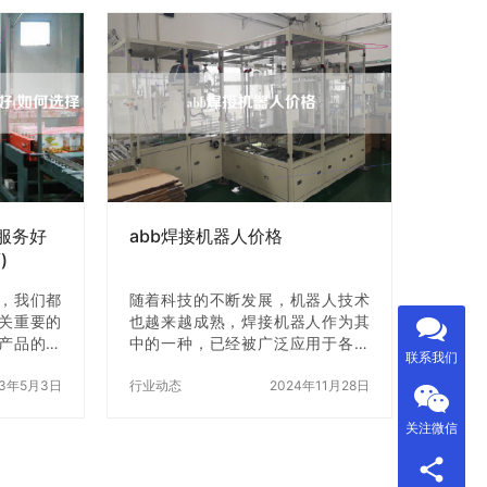
及如何选
搬运，翻转，对接，微调角度等三
、X品牌装
维空间移载动作，为物料上下线和
40型装盒机
生产部品组装提供极理想的搬运和
装盒机中的
组装工具。上下料码垛机械手在降
用全自动
低作业劳动强度提供物料安全搬运
准确地完
的同时，也可满足特殊环境如防爆
号还具有
车间、人员无法进入的危险场所提
点，深受
供系统解决方案。配合各种非标夹
0型装盒机
具，机械手可以实现起吊各种形状
的工件，使负载达到零重力的漂浮
状…
服务好
abb焊接机器人价格
)
，我们都
随着科技的不断发展，机器人技术
关重要的
也越来越成熟，焊接机器人作为其
产品的档
中的一种，已经被广泛应用于各行
联系我们
而坏的包装
各业。ABB焊接机器人作为市场上
争力。所
23年5月3日
的一款优秀产品，备受关注。那
行业动态
2024年11月28日
品装盒机
么，ABB焊接机器人价格方面如何
关注微信
在苏州，有
呢？下面将为大家详细介绍。 一、
，但是如
ABB焊接机器人的优势 ABB焊接机
下面，我
器人是一种高度智能化的自动化设