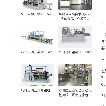
立式自动开装封一体机
高速自立袋自动装箱机
| 液体食品、化妆品自
二
立袋包装设备 | 袋装智
能装箱解决方案
生
素
要
卧式自动开装封一体机
全自动纸箱卧式开箱机
三
包
将
机
纸箱自动立式开箱机
方便面五连包全自动化
包装线 | 研茂智能包装
四
解决方案