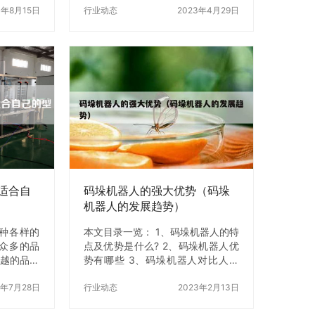
下来，本
3年8月15日
率，降低包装成本。但是，如何选
行业动态
2023年4月29日
、立式打包
择适合自己的包装机器呢？本文将
机是一种自
为您介绍如何选择苏州专业机器包
进的电子
装厂家。 一、了解自己的需求 在选
，能够对
择机器包装之前，我们需要了解自
、准确的
己的需求。包装机器的种类繁多，
原理是：
不同的包装机器适用于不同的产品
后将包装
和包装方式。比如说，液体产品需
，启动机
要使用灌装机，固体产品需要使用
装袋的封
封口机等等。因此，我们需要了解
z终完成包
自己的产品种类和包装方式，以便
行业 1.
选择适合自己的包装机器。 二、选
择可靠的厂家…
适合自
码垛机器人的强大优势（码垛
机器人的发展趋势）
种各样的
本文目录一览： 1、码垛机器人的特
众多的品
点及优势是什么? 2、码垛机器人优
卓越的品质
势有哪些 3、码垛机器人对比人工
喜爱。但
码垛具有哪些优势 码垛机器人的特
型号呢？
3年7月28日
点及优势是什么? 【码垛机器人的特
行业动态
2023年2月13日
装盒机的几
点】 码垛机器人可完成重物抓取，