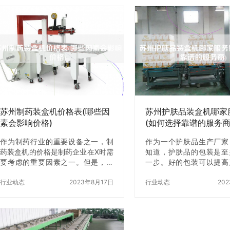
它们之间的区别又是什么？在什么
个常见型号及其特点，以
场景下应该使用它们呢？下面，我
择适合自己的型号。 一
们就来一一解答这些问题。 一、什
盒机的常见型号 1. WJ-
么是二级或三级包装材料？ 首先，
WJ-40型装盒机是X品牌
我们需要了解一下包装材料的等级
一款经典型号。该型号采
划分。根据《GB/T 4857.3-
化控制系统，能够快速、
2008》标准，包装材料分为一级、
成装盒操作。同时，该型
二级、三级和四级四个等级。其
操作简单、维护方便等优
中，一级包装材料是指直接接触产
用户的喜爱。 2. WJ-6
品的包装材料，比如食品包装袋、
WJ-60型装盒机…
药品包装盒等…
苏州制药装盒机价格表(哪些因
苏州护肤品装盒机哪家
素会影响价格)
(如何选择靠谱的服务商
作为制药行业的重要设备之一，制
作为一个护肤品生产厂家
药装盒机的价格是制药企业在X时需
知道，护肤品的包装是至
要考虑的重要因素之一。但是，不
一步。好的包装可以提高
同型号、不同品牌的制药装盒机价
次，让消费者z愿意X，
格差异很大，那么，苏州制药装盒
行业动态
2023年8月17日
则会让产品失去市场竞
行业动态
20
机价格表中的价格是如何形成的
以，选择一家靠谱的护肤
呢？哪些因素会影响价格呢？本文
服务商是非常重要的。 
将为您一一解答。 一、设备规格 制
很多护肤品装盒机服务商
药装盒机的规格是影响价格的重要
何选择靠谱的服务商呢？