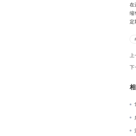
在
缩
定
上
下
相