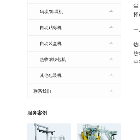
尘
码垛/卸垛机
择
自动贴标机
一
自动装盒机
热
热
热收缩膜包机
尘
其他包装机
联系我们
服务案例