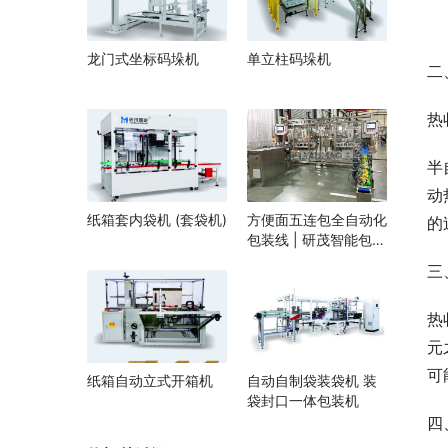
龙门式坐标码垛机
单立柱码垛机
二
热
半
动
纸箱套内袋机 (套袋机)
方便面五连包全自动化
的
包装线 | 研茂智能包装
解决方案
三
热
元
可
纸箱自动立式开箱机
自动自制袋装袋机 装
袋封口一体包装机
四