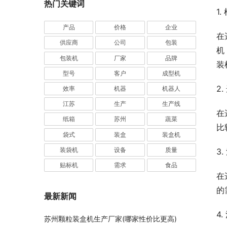
热门关键词
1
产品
价格
企业
在
供应商
公司
包装
机
包装机
厂家
品牌
装
型号
客户
成型机
2
效率
机器
机器人
江苏
生产
生产线
在
纸箱
苏州
蔬菜
比
袋式
装盒
装盒机
装袋机
设备
质量
3
贴标机
需求
食品
在
的
最新新闻
4
苏州颗粒装盒机生产厂家(哪家性价比更高)