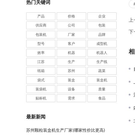
热门关键词
产品
价格
企业
上
供应商
公司
包装
下
包装机
厂家
品牌
型号
客户
成型机
相
效率
机器
机器人
江苏
生产
生产线
纸箱
苏州
蔬菜
袋式
装盒
装盒机
装袋机
设备
质量
贴标机
需求
食品
最新新闻
苏州颗粒装盒机生产厂家(哪家性价比更高)