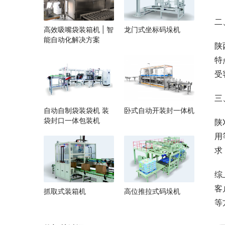
二
高效吸嘴袋装箱机 | 智
龙门式坐标码垛机
能自动化解决方案
陕
特
受
三
自动自制袋装袋机 装
卧式自动开装封一体机
袋封口一体包装机
陕
用
求
综
客
抓取式装箱机
高位推拉式码垛机
等