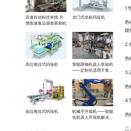
1
高速自动粉丝米线 方
龙门式坐标码垛机
热
便面速食品袋面装箱机
能
2
热
高位推拉式码垛机
智能两轴机器人装箱机
——定制化适用于食
3
品、医药、电子行业自
动化生产线厂家
热
4
低位推拉式码垛机
机械手开箱机——智能
热
化机器人开箱机解决方
案
二