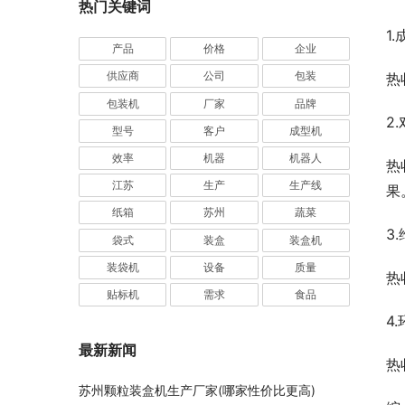
热门关键词
1
产品
价格
企业
供应商
公司
包装
热
包装机
厂家
品牌
2
型号
客户
成型机
效率
机器
机器人
热
江苏
生产
生产线
果
纸箱
苏州
蔬菜
3
袋式
装盒
装盒机
装袋机
设备
质量
热
贴标机
需求
食品
4
最新新闻
热
苏州颗粒装盒机生产厂家(哪家性价比更高)