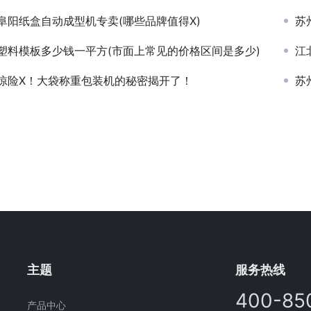
阜阳纸盒自动成型机专卖(哪些品牌值得X)
苏
塑料模板多少钱一平方(市面上常见的价格区间是多少)
江
惊险X！大袋称重包装机的秘密揭开了！
苏
主题
服务热线
400-85
产品中心