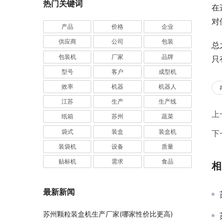
热门关键词
在
对
产品
价格
企业
供应商
公司
包装
总
包装机
厂家
品牌
只
型号
客户
成型机
效率
机器
机器人
江苏
生产
生产线
上
纸箱
苏州
蔬菜
袋式
装盒
装盒机
下
装袋机
设备
质量
贴标机
需求
食品
相
最新新闻
苏州颗粒装盒机生产厂家(哪家性价比更高)