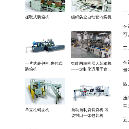
二
抓取式装箱机
编织袋全自动套内袋机
在
可
三
在
一片式裹包机 裹包式
智能两轴机器人装箱机
装箱机
——定制化适用于食
量
品、医药、电子行业自
动化生产线厂家
四
压
常
单立柱码垛机
自动自制袋装袋机 装
袋封口一体包装机
五