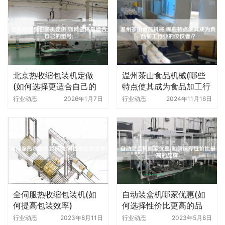
北京热收缩包装机定做
温州茶山食品机械(哪些
(如何选择更适合自己的
特点使其成为食品加工行
型号)
业的佼佼者)
行业动态
2026年1月7日
行业动态
2024年11月16日
全伺服热收缩包装机(如
自动装盒机哪家优惠(如
何提高包装效率)
何选择性价比更高的品
牌)
行业动态
2023年8月11日
行业动态
2023年5月8日