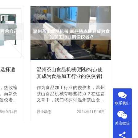
分析它们
销价哪家性价比z高呢？本文将为您
性价比z高
一一揭晓。 一、苏州入盒机厂家直
XXX专卖
销价的种类 首先，我们需要了解苏
入盒机X店
州入盒机厂家直销价的种类。一般
机种类齐
来说，入盒机厂家直销价分为三
此外，该
种：手动入盒机、半自动入盒机和
于机器出
全自动入盒机。手动入盒机适用于
。但是，
小规模生产，需要人工将产品放入
很完善，
盒子中；半自动入盒机可以自动完
能得到回
成产品的装盒，但需要人工将盒子
推进机器中；全自动…
何选择适
温州茶山食品机械(哪些特点使
其成为食品加工行业的佼佼者)
，热收缩
作为食品加工行业的佼佼者，温州
。而新余
茶山食品机械有哪些特点？在这篇
佼佼者，
文章中，我们将探讨温州茶山食品
联系我们
、包装效
机械的特点，以及它如何成为食品
用户的喜
25年9月4日
加工行业的佼佼者。 一、温州茶山
行业动态
2024年11月16日
自己的型
食品机械的历史 温州茶山食品机械
关注微信
方面给大
成立于19X，是一家专业从事食品机
的包装需求
械研发、制造、X和服务的企业。经
之前，首
过多年的发展，现已成为国内知名