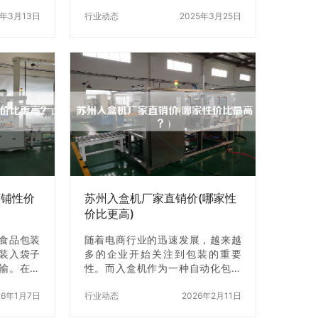
，我们将为
酒店等场所，餐具的清洗和消毒z是
盒机制造
5年3月13日
需要花费大量的时间和人力。而餐
行业动态
2025年3月25日
比，帮助
具热收缩包装机的出现，为我们解
的产品。
决了这个难题。 一、餐具热收缩包
公司 烟台
装机的原理 餐具热收缩包装机是一
家专业从
种利用高温热收缩薄膜对餐具进行
、X和服务
包装的机器。它的工作原理是将餐
，一直致
具放入包装袋中，然后将包装袋放
高性价比
入机器中，机器会自动将包装袋加
术精湛、
热至一定温度，使包装袋中的薄膜
够根据客
收缩紧密地包裹在餐具表面，从而
卷纸装盒
达到保护餐具的作用。 二、餐具热
比较高，价
收缩包装机的优点 1. 高效节能：餐
具热收…
店铺性价
苏州入盒机厂家直销价(哪家性
价比更高)
食品包装
随着电商行业的迅速发展，越来越
装入袋子
多的企业开始关注到包装的重要
输。在太
性。而入盒机作为一种自动化包装
X入盒机，
设备，被广泛应用于各个行业。在
价比也存
26年1月7日
苏州，入盒机厂家众多，价格也参
行业动态
2026年2月11日
绍太仓地
差不齐。那么，苏州入盒机厂家直