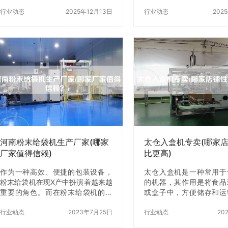
经成为了现代食品加工行业中不可
价比z高。在这篇文章中
或缺的一部分。然而，在X这种设备
行业动态
2025年12月13日
您介绍几家烟台卷纸装
行业动态
202
时，价格是一个非常重要的考虑因
商，分析它们的产品性价
素。那么，苏州自动食品装盒设备
您z好地选择适合自己
价格受哪些因素的影响呢？本文将
一、烟台市春华机械有限
为您一一解答。 一、品牌 品牌是影
市春华机械有限公司是一
响设备价格的一个重要因素。一般
事卷纸装盒机研发、制造
来说，知名品牌的设备价格要比普
的企业。公司自成立以来
通品牌的设备价格高出不少。这是
力于为客户提供高品质、
因为知名品牌的设备往往质量z加可
的产品。公司拥有一支技
靠，售后服务z加完善，因此价格也
经验丰富的研发团队，能
会z高。当然，如果您的预算有限，
户的需求定制各种规格的
也可以选择一些小品牌的设备，但
机。 该公司的产品性价
是一定要…
格相对较为亲…
河南粉末给袋机生产厂家(哪家
太仓入盒机专卖(哪家
厂家值得信赖)
比更高)
作为一种高效、便捷的包装设备，
太仓入盒机是一种常用于
粉末给袋机在现X产中扮演着越来越
的机器，其作用是将食品
重要的角色。而在粉末给袋机的生
或盒子中，方便储存和运
产厂家中，河南地区的厂家也逐渐
仓地区，有许多店铺专门
崭露头角。那么，河南粉末给袋机
行业动态
2023年7月25日
但是不同店铺的价格和性
行业动态
20
生产厂家中，哪家厂家值得信赖
在差异。本文将为大家介