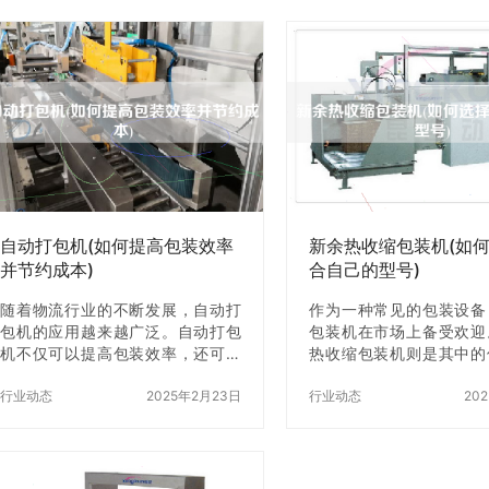
呢？本文将为您介绍几家值得关注
区几家入盒机专卖店铺，
的河南粉末给袋机生产厂家，帮助
的优缺点，帮助大家选择
您z好地选择适合自己的设备。
的店铺。 一、XXX专卖店 
一、河南宇翔机械有限公司 河南宇
店是太仓地区较为知名的
翔机械有限公司是一家专业从事粉
铺之一。该店铺的入盒
末包装机械研发、制造、X和服务的
全，价格相对较为亲民。
企业。公司生产的粉末给袋机采用
店铺还提供售后服务，对
先进的电脑控制系统和自动化技
现问题可以及时给予解决
术，可以实现粉末自动计量、自动
该店铺的售后服务并不是
给袋、自动封口、自动打码等多种
有时需要等待较长时间才
功能。同时，公司还…
复。 二…
自动打包机(如何提高包装效率
新余热收缩包装机(如
并节约成本)
合自己的型号)
随着物流行业的不断发展，自动打
作为一种常见的包装设备
包机的应用越来越广泛。自动打包
包装机在市场上备受欢迎
机不仅可以提高包装效率，还可以
热收缩包装机则是其中的
节约成本。本文将介绍如何使用自
具有性能稳定、操作简便
动打包机提高包装效率并节约成
行业动态
2025年2月23日
果好等优点，深受广大
行业动态
20
本。 一、自动打包机的优势 1.提高
爱。但是，如何选择适合
包装效率 自动打包机可以实现自动
号呢？本文将从以下几个
化包装，大大提高了包装效率。相
家介绍。 一、了解自己
比人工包装，自动打包机可以z快速
在选择新余热收缩包装机