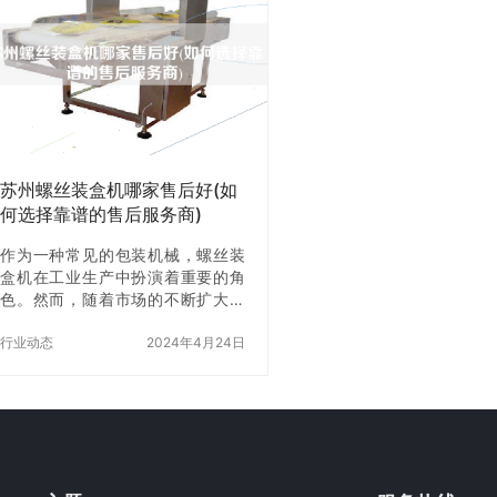
地完成包装任务，并且不会出现包
先需要了解自己的包装需
装不规范的情况，提高了包装质
括包装的种类、尺寸、形
量。 2.节约人力成本 自动打包机可
等。只有明确自己的需求
以代替人工包装，大大减少了人力
地选择适合自己的型号。
成本。在包装高峰期，自动打包机
新余热收缩包装机的型号
可以24小时不间断工作，大大提高
缩包装机有多种型号，如
了包装效率。 3.节约包装材料 自
半自动型、手动型等。其
动…
型适合大批量…
苏州螺丝装盒机哪家售后好(如
何选择靠谱的售后服务商)
作为一种常见的包装机械，螺丝装
盒机在工业生产中扮演着重要的角
色。然而，随着市场的不断扩大，
越来越多的螺丝装盒机品牌涌现，
消费者在选择时往往会陷入困境：
行业动态
2024年4月24日
面对众多品牌，如何选择一家靠谱
的售后服务商呢？本文将从多个方
面为大家解答这个问题。 一、了解
售后服务商的资质 在选择售后服务
商时，首先要了解其资质是否齐
全。正规的售后服务商应该具备相