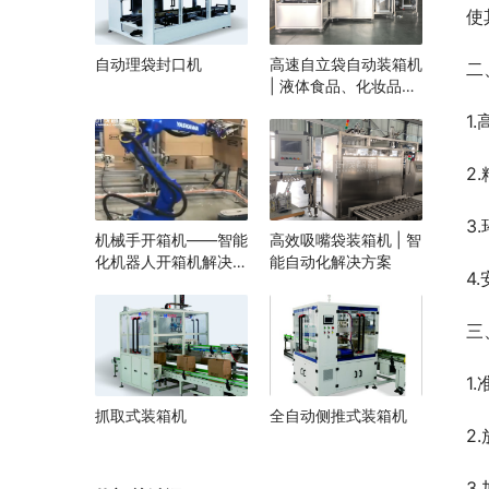
使
自动理袋封口机
高速自立袋自动装箱机
二
| 液体食品、化妆品自
立袋包装设备 | 袋装智
1
能装箱解决方案
2
3
机械手开箱机——智能
高效吸嘴袋装箱机 | 智
化机器人开箱机解决方
能自动化解决方案
4
案
三
1
抓取式装箱机
全自动侧推式装箱机
2
3