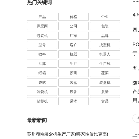
热门关键词
4
产品
价格
企业
供应商
公司
包装
四
包装机
厂家
品牌
P
型号
客户
成型机
于
效率
机器
机器人
江苏
生产
生产线
五
纸箱
苏州
蔬菜
随
袋式
装盒
装盒机
产
装袋机
设备
质量
用
贴标机
需求
食品
最新新闻
苏州颗粒装盒机生产厂家(哪家性价比更高)
上