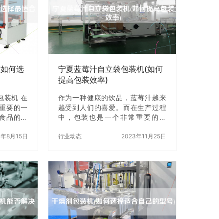
(如何选
宁夏蓝莓汁自立袋包装机(如何
提高包装效率)
包装机 在
作为一种健康的饮品，蓝莓汁越来
重要的一
越受到人们的喜爱。而在生产过程
食品的新
中，包装也是一个非常重要的环
食品热收
节。宁夏蓝莓汁自立袋包装机作为
见的包装
3年8月15日
一种高效、快捷的包装设备，能够
行业动态
2023年11月25日
多不同型
大幅提高包装效率。本文将为大家
机，如何
详细介绍宁夏蓝莓汁自立袋包装机
？ 一、了
的使用方法以及如何提高包装效
的原理 嘉
率。 一、宁夏蓝莓汁自立袋包装机
种利用热
的使用方法 1.准备工作 首先需要将
机器。其
宁夏蓝莓汁倒入自立袋中，然后将
品外层，
自立袋放入包装机中。在放入自立
贴在产品
袋之前，需要先将自立袋打开，然