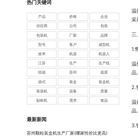
热门关键词
温
产品
价格
企业
采
供应商
公司
包装
三
包装机
厂家
品牌
型号
客户
成型机
1
效率
机器
机器人
温
江苏
生产
生产线
品
纸箱
苏州
蔬菜
袋式
装盒
装盒机
2
装袋机
设备
质量
贴标机
需求
食品
温
品
最新新闻
3
苏州颗粒装盒机生产厂家(哪家性价比更高)