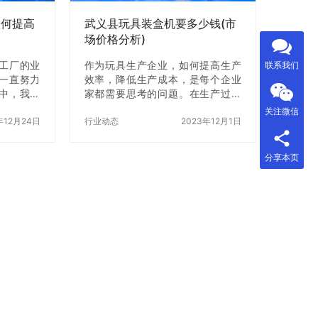
料可以分为纸袋干…
如何提高
武义县玩具装盒机要多少钱(市
场价格分析)
工厂的业
作为玩具生产企业，如何提高生产
联系我们
一直努力
效率，降低生产成本，是每个企业
中，我将
家都需要思考的问题。在生产过程
所学到的
中，玩具装盒机是必不可少的设备
关注微信
所帮助。
年12月24日
之一。那么，武义县玩具装盒机要
行业动态
2023年12月1日
工厂的工
多少钱呢？本文将对武义县玩具装
工厂是一种
盒机的市场价格进行分析，帮助企
分享本页
于生产袋
业家了解市场价格，选择适合自己
自动上袋
的玩具装盒机。 一、武义县玩具装
重机、自
盒机的市场价格 武义县玩具装盒机
组成。在
的市场价格是由多个因素决定的，
机组工厂
比如品牌、型号、功能等。在市场
称重、封
上，品牌和型号是决定价格的主要
高生产效
因素。一般来说，知名品牌的玩具
 为了提高
装盒机价格较高，但质量和售后服
备进行优
务都有保障。而相对来说，小品牌
的玩具装盒机价格…