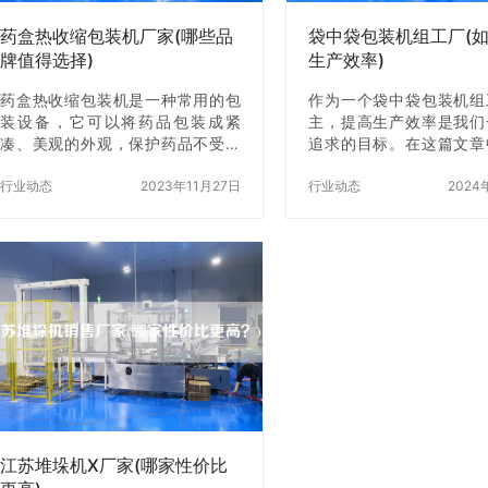
靠的品牌 …
真空包装机…
药盒热收缩包装机厂家(哪些品
袋中袋包装机组工厂(
牌值得选择)
生产效率)
药盒热收缩包装机是一种常用的包
作为一个袋中袋包装机组
装设备，它可以将药品包装成紧
主，提高生产效率是我们
凑、美观的外观，保护药品不受外
追求的目标。在这篇文章
界环境的影响。随着市场需求的不
分享一些我在这个过程中
断增加，越来越多的药盒热收缩包
行业动态
2023年11月27日
知识和经验，希望对你有
行业动态
2024
装机厂家开始涌现，那么哪些品牌
一、了解袋中袋包装机组
的药盒热收缩包装机值得选择呢？
作原理 袋中袋包装机组
下面我们来一一介绍。 一、欧普瑞
自动化包装设备，主要用
机械 欧普瑞机械是一家专业生产药
中袋包装产品。该设备由
盒热收缩包装机的厂家，其产品质
机、自动下袋机、自动称
量可靠，性能稳定，深受广大用户
动封口机、自动输送机等
的信赖和好评。欧普瑞机械的药盒
生产过程中，袋中袋包装
热收缩包装机采用先进的技术，结
会自动完成上袋、下袋、
合国内外先进的技术和经验，研制
口和输送等操作，从而提
出了性能稳定、操作简单、维护方
率。 二、优化设备的配置
便的药盒热收缩包装机。此外，欧
生产效率，我们需要对设
普瑞机械的售后服务…
化配置。首先…
江苏堆垛机X厂家(哪家性价比