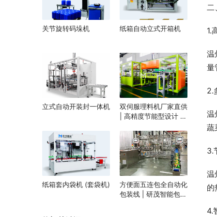
二
关节旋转码垛机
纸箱自动立式开箱机
1
温
量
2
立式自动开装封一体机
双伺服理料机厂家直供
温
| 高精度节能型设计 |
定制化自动理料解决方
蔬
案 | 支持食品/医药行
业
3
温
纸箱套内袋机 (套袋机)
方便面五连包全自动化
的
包装线 | 研茂智能包装
解决方案
4