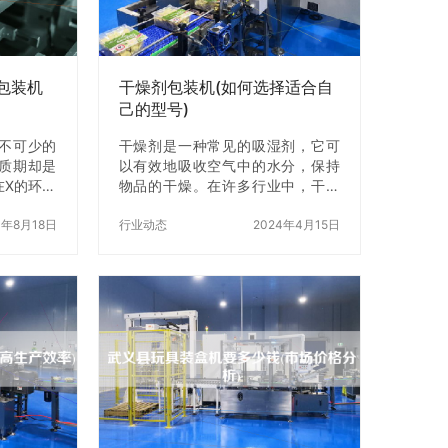
的。嘉兴
后将底部展开，使其能够自立。 2.
用于各种
设置参数 包装机需要根据不同的袋
子、盒子
子大小和材质来设置参数。一般来
说，包装机…
包装机
干燥剂包装机(如何选择适合自
己的型号)
不可少的
干燥剂是一种常见的吸湿剂，它可
质期却是
以有效地吸收空气中的水分，保持
在X的环境
物品的干燥。在许多行业中，干燥
害，导致
剂都是必不可少的产品。而干燥剂
个问题，
3年8月18日
的包装也是一个非常重要的环节，
行业动态
2024年4月15日
包装机来
因为包装好的干燥剂可以z好地保护
空包装机
干燥剂的质量和使用寿命。干燥剂
质期难题
包装机就是一种专门用于包装干燥
机的工作原
剂的机器，它可以将干燥剂自动包
种将大米放
装成不同规格的袋子或其他包装形
气将袋子
式。但是，如何选择适合自己的干
子密封的设
燥剂包装机呢？ 一、了解干燥剂包
作原理是
装机的种类 干燥剂包装机种类繁
的氧气X，
多，根据包装形式可以分为袋装干
防止霉菌
燥剂包装机、瓶装干燥剂包装机、
 二、大米
罐装干燥剂包装机等；根据包装材