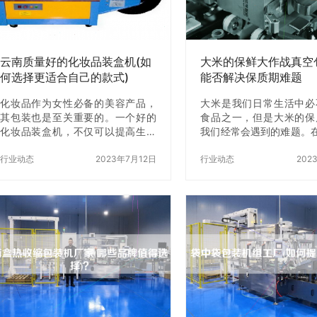
内膜自动扎口袋机器的使用方法 1.
表面，从而达到包装的目
准备工作 在使用内膜自动扎口袋机
食品热收缩包装机可以适
器之前，需要先将内膜放在机器的
形状的产品，如瓶子、罐
输送机…
等。 二、考虑…
云南质量好的化妆品装盒机(如
大米的保鲜大作战真空
何选择更适合自己的款式)
能否解决保质期难题
化妆品作为女性必备的美容产品，
大米是我们日常生活中必
其包装也是至关重要的。一个好的
食品之一，但是大米的保
化妆品装盒机，不仅可以提高生产
我们经常会遇到的难题。
效率，而且可以让化妆品产品z加精
下，大米容易受到霉菌侵
美、高档。而在众多的化妆品装盒
行业动态
2023年7月12日
变质、发霉。为了解决这
行业动态
202
机中，云南质量好的化妆品装盒机
许多人开始使用大米真空
备受推崇。但是，如何选择z适合自
保鲜大米。那么，大米真
己的款式呢？下面，我们就来一起
究竟能否解决大米的保
看看。 一、了解自己的需求 在选择
呢？ 一、大米真空包装
化妆品装盒机时，首先要了解自己
理 大米真空包装机是一
的需求。不同的化妆品产品，需要
入袋中，然后通过真空抽
不同的包装方式，因此需要选择适
内部的空气X，z后将袋
合自己产品的装盒机。比如，一些
备。大米真空包装机的工
化妆品产品需要采用自动化的装盒
通过真空抽气将袋子内部
机，而一些小批量的化妆品产品则
从而防止大米受到氧化，
可以采用手动装盒机。 二、选择可
滋生，达到保鲜的目的。