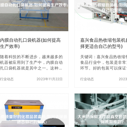
内膜自动扎口袋机器(如何提高
嘉兴食品热收缩包装机
生产效率)
择更适合自己的型号)
随着科技的不断进步，越来越多的
关键词：嘉兴食品热收缩
机器被应用到了生产中，内膜自动
食品行业中，包装是非常
扎口袋机器就是其中之一。这种机
环节。好的包装可以保证
器可以将内膜自动扎口袋，提高了
鲜度和卫生安全，而嘉兴
生产效率，降低了人工成本。本文
行业动态
2023年11月22日
缩包装机就是一种非常常
行业动态
202
将介绍如何使用内膜自动扎口袋机
机械。但是，市场上有很
器提高生产效率。 一、内膜自动扎
号的嘉兴食品热收缩包装
口袋机器的基本原理 内膜自动扎口
选择z适合自己的型号呢
袋机器是一种自动化生产设备，它
解嘉兴食品热收缩包装机
可以将内膜切割成一定长度，然后
兴食品热收缩包装机是一
通过扎口机构将其扎成袋子。这种
收缩膜对产品进行包装的
机器通常由输送机、切割机、扎口
原理是将热收缩膜套在产
机构、控制系统等部分组成。 二、
然后通过加热使膜收缩紧