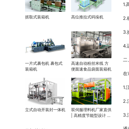
1
抓取式装箱机
高位推拉式码垛机
2
3
4
二
一片式裹包机 裹包式
高速自动粉丝米线 方
装箱机
便面速食品袋面装箱机
在
1
2
立式自动开装封一体机
双伺服理料机厂家直供
3
| 高精度节能型设计 |
定制化自动理料解决方
案 | 支持食品/医药行
通