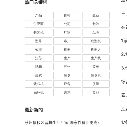
热门关键词
业
三
产品
价格
企业
供应商
公司
包装
在
包装机
厂家
品牌
1
型号
客户
成型机
效率
机器
机器人
2
江苏
生产
生产线
纸箱
苏州
蔬菜
3
袋式
装盒
装盒机
综
装袋机
设备
质量
贴标机
需求
食品
四
江
最新新闻
1
苏州颗粒装盒机生产厂家(哪家性价比更高)