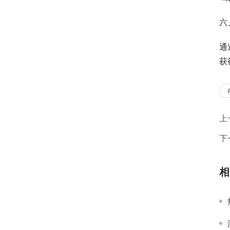
六
通
获
上
下
相