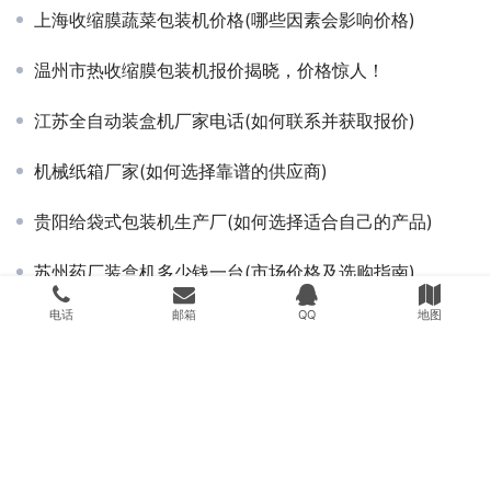
上海收缩膜蔬菜包装机价格(哪些因素会影响价格)
温州市热收缩膜包装机报价揭晓，价格惊人！
江苏全自动装盒机厂家电话(如何联系并获取报价)
机械纸箱厂家(如何选择靠谱的供应商)
贵阳给袋式包装机生产厂(如何选择适合自己的产品)
苏州药厂装盒机多少钱一台(市场价格及选购指南)
电话
邮箱
QQ
地图
江西收缩膜蔬菜包装机维修(如何解决常见故障问题)
大型移动皮带输送机(有哪些优势和适用场景)
Copyright © 2022 WWW.SZYANMAO.COM 版权所有
苏ICP备17003554
号-2
老站
网站地图
苏公网安备32058502010846