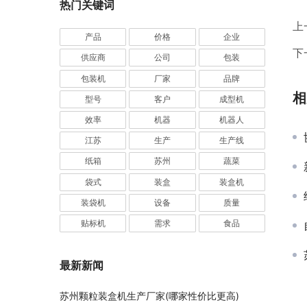
热门关键词
业
上
产品
价格
企业
下
供应商
公司
包装
包装机
厂家
品牌
相
型号
客户
成型机
效率
机器
机器人
江苏
生产
生产线
纸箱
苏州
蔬菜
袋式
装盒
装盒机
装袋机
设备
质量
贴标机
需求
食品
最新新闻
苏州颗粒装盒机生产厂家(哪家性价比更高)