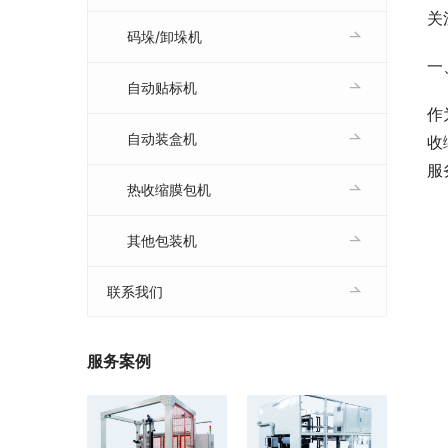
关
码垛/卸垛机
一
自动贴标机
作
自动装盒机
收
服
热收缩膜包机
其他包装机
联系我们
服务案例