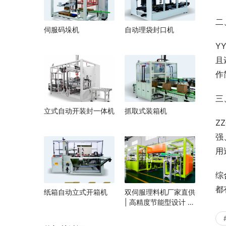
二
伺服码垛机
自动理袋封口机
Y
且
作
三
立式自动开装封一体机
抓取式装箱机
Z
强
用
综
都
纸箱自动立式开箱机
双伺服理料机厂家直供
| 高精度节能型设计 |
定制化自动理料解决方
案 | 支持食品/医药行