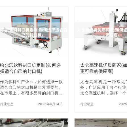
哈尔滨饮料封口机定制(如何选
太仓高速机优质商家(
择适合自己的封口机)
更可靠的供应商)
作为饮料生产企业，如何选择一款
太仓高速机是一种常见
适合自己的封口机是非常重要的。
备，广泛应用于各个行业
在市场上，有很多品牌的封口机，
太仓高速机时，选择一个
但是不同品牌的封口机具备的功能
应商非常重要。本文将介
和性能也是不同的。本文将为大家
行业动态
2023年6月14日
择z可靠的太仓高速机
行业动态
202
介绍哈尔滨饮料封口机定制，以及
一、了解供应商的背景信
如何选择适合自己的封口机。 一、
太仓高速机供应商之前，
哈尔滨饮料封口机定制 哈尔滨是中
解供应商的背景信息。包
国北方的一个重要城市，也是中国
注册资本、年营业额、员