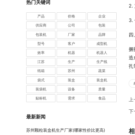
热门关键词
2
产品
价格
企业
3
供应商
公司
包装
四
包装机
厂家
品牌
型号
客户
成型机
捆
效率
机器
机器人
造
江苏
生产
生产线
扎
纸箱
苏州
蔬菜
袋式
装盒
装盒机
装袋机
设备
质量
贴标机
需求
食品
上
下
最新新闻
相
苏州颗粒装盒机生产厂家(哪家性价比更高)