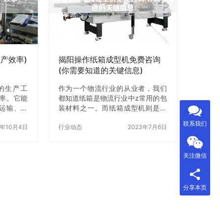
放入自立
的制造业重镇，拥有众多的自动化
打开，然
生产线制造企业。其中，带袋式自
立。 2.
动包装机的制造商也不在少数。以
据不同的袋
下是几家较为知名的苏州带袋式自
。一般来
动包装机厂家： 1.苏州市众成自动
化设备有…
产效率)
揭阳操作纸箱成型机免费咨询
(你需要知道的关键信息)
的生产工
作为一个物流行业的从业者，我们
率。它能
都知道纸箱是物流行业中z常用的包
运输、卸
装材料之一。而纸箱成型机则是纸
本，提高
箱生产中不可缺少的设备之一。揭
联系我们
如何使用
3年10月4日
阳作为一个拥有丰富制造业资源的
行业动态
2023年7月6日
率。 一、
城市，其纸箱成型机市场也是相当
自动装取机
发达的。但是对于很多初次接触纸
关注微信
，它主要
箱成型机的人来说，可能还不太了
分组成。
解这个设备。在这篇文章中，我们
装取、运
将会为大家介绍揭阳操作纸箱成型
幅提高生
机的关键信息，帮助大家z好地了解
分享本页
作原理如
这个设备。 一、揭阳操作纸箱成型
装取机通过
机的基本原理 纸箱成型机是利用纸
式将物料
板通过成型机的加工，将其成型成