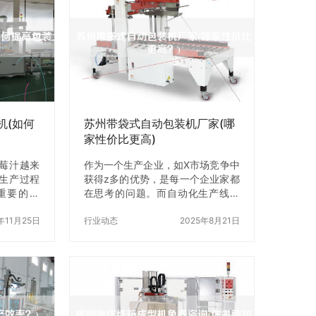
量控制X等
很多企业来说，如何选择适合自己
公司的官
的设备却是一个难题。本文将为大
认证机构
家介绍如何选择适合自己的自立袋
供应商的生
包装机设备。 一、了解自立袋包装
产需要一定
机设备的种类 在选择自立袋包装机
选择供应
设备之前，首先需要了解自立袋包
力。主要
装机设备的种类。目前市场上的自
立袋包装机设备…
机(如何
苏州带袋式自动包装机厂家(哪
家性价比更高)
莓汁越来
作为一个生产企业，如X市场竞争中
生产过程
获得z多的优势，是每一个企业家都
重要的环
在思考的问题。而自动化生产线的
装机作为
建设，无疑是提高生产效率，降低
备，能够
年11月25日
成本的重要手段之一。在自动化生
行业动态
2025年8月21日
将为大家
产线中，自动包装机作为一个关键
袋包装机
的环节，也成为了企业家们关注的
高包装效
焦点。而本文将为大家介绍苏州带
立袋包装机
袋式自动包装机厂家，以及哪家厂
首先需要将
家的性价比z高。 一、苏州带袋式
，然后将
自动包装机厂家介绍 苏州作为我国