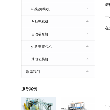
进
码垛/卸垛机
一
自动贴标机
在
自动装盒机
热收缩膜包机
其他包装机
联系我们
服务案例
1