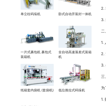
2
单立柱码垛机
卧式自动开装封一体机
3
二
1
一片式裹包机 裹包式
全自动高速落差式装箱
2
装箱机
机
3
三
为
纸箱套内袋机 (套袋机)
低位推拉式码垛机
1