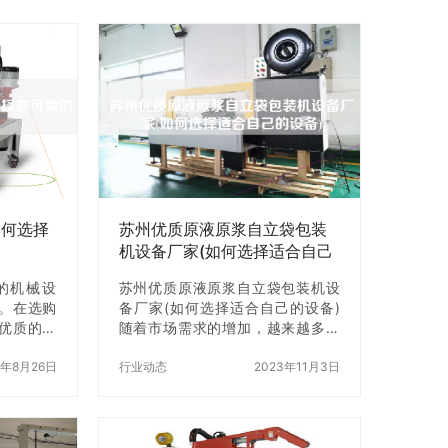
如何选择
苏州优质原液原浆自立袋包装
机设备厂家(如何选择适合自己
的设备)
的机械设
苏州优质原液原浆自立袋包装机设
。在选购
备厂家(如何选择适合自己的设备)
优质的供
随着市场需求的增加，越来越多的
绍如何选
企业开始注重产品的包装。而自立
供应商。
5年8月26日
袋包装机作为一种新型的包装机
行业动态
2023年11月3日
息 在选择
械，由于其高效、方便、美观的特
首先要了
点，越来越受到企业的青睐。苏州
括公司的
优质原液原浆自立袋包装机设备厂
工数量、
家也是其中的佼佼者。但是，对于