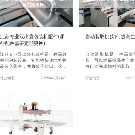
家专业从事云南参片全自动包装机
自立袋放入包装机中。在
生产的厂家。该公司的产品质量稳
袋之前，需要先将自立袋
定，性能优良，价格实惠，深受广
后将底部展开，使其能够自
大用户的好评。其主要产品有全自
设置参数 包装机需要根
动云南参片包装机、全自动药材包
子大小和材质来设置参数
装机等，可以满…
说，包装机…
江苏专业双出袋包装机配件(哪
自动装取机(如何提高生
些配件需要定期更换)
江苏专业双出袋包装机是一种高效
自动装取机是一种高效
率的包装设备，它能够快速地将物
具，可以大幅提高生产效
品装入袋中，并将袋子封口。这种
够自动完成物料的装取、
机器通常用于食品、化妆品、医药
载等工作，减少了人力成
等行业，因为它们需要高效率和高
行业动态
2025年7月24日
了生产效率。本文将介绍
行业动态
202
质量的包装。然而，这种机器也需
自动装取机来提高生产效
要定期z换配件，以确保它们的正常
自动装取机的工作原理 
运行和保持高效率。本文将介绍江
是一种自动化装卸货设备
苏专业双出袋包装机的哪些配件需
由机械、电气、液压等部
要定期z换。 一、导向轮 导向轮是
它能够自动完成物料的
江苏专业双出袋包装机的重要组成
输、卸载等工作，可以大
部分，它们负责将袋子引导到正确
产效率。自动装取机的工
的位置。导向轮通常由橡胶或聚氨
下： 1.物料装取：自动
酯制成，这些材料具有耐磨性和耐
机械手臂或者传送带等方