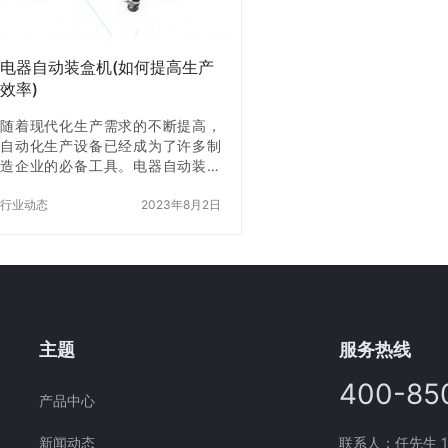
腐蚀性。然而，长时间的使用会导
从货架或者堆垛机上取下来
致导向轮磨损，这将导致袋子无法
输：自动装取机将物料运
准确地进入机器…
的位置，可以…
电器自动装盒机(如何提高生产
效率)
随着现代化生产需求的不断提高，
自动化生产设备已经成为了许多制
造企业的必备工具。电器自动装盒
机就是其中一种，它能够在短时间
内完成大量的装盒工作，提高生产
行业动态
2023年8月2日
效率。但是，如何进一步提高电器
自动装盒机的生产效率呢？本文将
为您详细介绍。 一、电器自动装盒
机的基本原理 电器自动装盒机是一
种能够自动完成装盒、封盒、贴标
签等工作的设备。它的基本原理是
通过传送带将电器产品送到装盒区
主题
服务热线
域，然后在机械臂的帮助下将产品
放入盒子中，z后完成封盒、贴标签
400-85
产品中心
等工作。 二、如何提高电器自动装
盒机的生产效率 1.优化装盒流程 在
新闻动态
联系人：任先生 177
使用电…