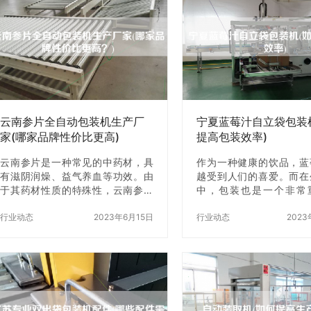
饮料生产的重要基地之一。在哈尔
生产基地、生产设备、质
滨，有很多专业的饮料封口机定制
信息。这些信息可以从
厂家，可以根据客户的需求进行定
网、工商局网站、第三方
制。哈尔滨饮料封口机定制的优点
等途径获取。 二、考察
在于可以根据客户的实际需求进行
产能力 太仓高速机的生
定制，可以满足客户的个性化需
的生产能力支持，因此在
求。同时，哈尔滨饮料封口机定制
商时，需要考察其生产能
的厂家也具备丰富的…
包括生产工艺、生…
云南参片全自动包装机生产厂
宁夏蓝莓汁自立袋包装
家(哪家品牌性价比更高)
提高包装效率)
云南参片是一种常见的中药材，具
作为一种健康的饮品，蓝
有滋阴润燥、益气养血等功效。由
越受到人们的喜爱。而在
于其药材性质的特殊性，云南参片
中，包装也是一个非常
的包装比较复杂，需要使用专门的
节。宁夏蓝莓汁自立袋包
全自动包装机进行包装。那么，在
行业动态
2023年6月15日
一种高效、快捷的包装设
行业动态
2023
众多的云南参片全自动包装机生产
大幅提高包装效率。本文
厂家中，哪家品牌的性价比z高呢？
详细介绍宁夏蓝莓汁自立
下面就为大家介绍几家比较靠谱的
的使用方法以及如何提
云南参片全自动包装机生产厂家。
率。 一、宁夏蓝莓汁自
一、云南昆明市龙德机械有限公司
的使用方法 1.准备工作 
云南昆明市龙德机械有限公司是一
宁夏蓝莓汁倒入自立袋中