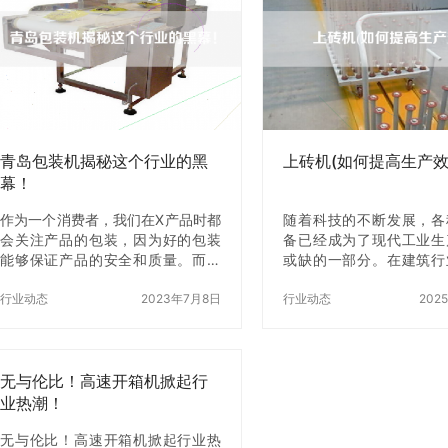
袋式包装机的种类 江苏蓝莓汁给袋
到位 起升不到位是堆垛
式包装机主要分为以下几种： 1. 自
较常见的故障之一。出
动给袋式包装机：适用于大规模生
况，可能是由于起升链条
产，能够自动完成给袋、充填、封
紧，导致链条跳齿或链条
口等一系列操作。 2. 半自动给袋式
可能是由于液压泵油量不
包装机：适用于小规模生产，需要
系统漏油，导致起升不到位。
手动完成给袋、充填、封口等操
走不稳 行走不稳是堆垛
作。…
较危…
青岛包装机揭秘这个行业的黑
上砖机(如何提高生产效
幕！
作为一个消费者，我们在X产品时都
随着科技的不断发展，各
会关注产品的包装，因为好的包装
备已经成为了现代工业生
能够保证产品的安全和质量。而包
或缺的一部分。在建筑行
装机作为包装行业的核心设备，其
砖机是一种非常重要的机
重要性不言而喻。青岛作为一个重
行业动态
2023年7月8日
它能够大大提高砖块的生
行业动态
202
要的包装机生产基地，其包装机品
本文将介绍如何使用上砖
牌众多，但是在这个行业背后却隐
产效率。 一、了解上砖机
藏着一些不为人知的黑幕。本文将
一种专门用于砖块生产
揭秘青岛包装机行业的黑幕，让消
无与伦比！高速开箱机掀起行
备，它能够将砖块从地面
费者z好地了解这个行业。 一、青
起，并将其运送到指定的
业热潮！
岛包装机市场的现状 青岛包装机市
使用上砖机之前，我们需
场是一个竞争激烈的市场，有着众
无与伦比！高速开箱机掀起行业热
些基本的操作步骤。 二