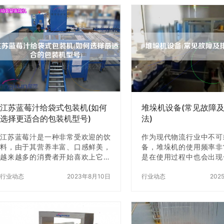
惠的方案，是一个比较困扰的问
将为您一一解答。 一、设
题。下面，我们将为大家详细介绍
药装盒机的规格是影响价
苏州装盒机费用以及如何选择z优惠
因素之一，不同规格的装
的方案。 一、苏州装盒机费用概述
的生产成本、工艺难度、
苏州地区的装盒机费用因品牌、型
等方面都不同，因此价格
号、功能等因素而有所不同。一般
不同。一般来说，规格越
来说，苏州地区的装盒机费用在10
越强大的制药装盒机价
万-50万之间。其中，价格较低的装
高。 二、品牌影响 品牌
盒机一般适用于小型生产线，价格
盒机价格的影响非常大，
较高的装…
的制药装盒机价…
江苏蓝莓汁给袋式包装机(如何
堆垛机设备(常见故障
选择更适合的包装机型号)
法)
江苏蓝莓汁是一种非常受欢迎的饮
作为现代物流行业中不可
料，由于其营养丰富、口感鲜美，
备，堆垛机的使用频率非
越来越多的消费者开始喜欢上它。
是在使用过程中也会出现
然而，对于生产商来说，如何选择z
故障，这些故障如果不及
适合的包装机型号，来满足市场需
行业动态
2023年8月10日
会影响设备的正常使用，
行业动态
202
求，确保产品质量，是一个非常重
成不必要的损失。本文将
要的问题。在本文中，我们将介绍
机设备的常见故障及排除
江苏蓝莓汁给袋式包装机的选择方
助使用者z好地维护和保
法和操作步骤。 一、江苏蓝莓汁给
一、堆垛机设备常见故障 1