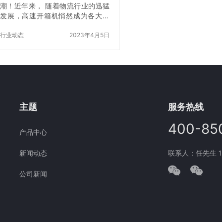
多的包装机品牌。其中，一些品牌
潮！近年来， 随着物流行业的迅猛
上砖机 1.准备工作 在使
的包装机质量较好，但也有一些品
发展，高速开箱机悄然成为各大快
前，我们需要对其进行一
牌的包装机质量参差不齐，甚至存
递公司和物流企业的宠儿。作为一
作。首先，需要检查上砖
在一些不良的商业行为。 二、青岛
项先进的智能设备，高速开箱机在
行业动态
2023年4月5日
部件是否完好，确保机器
包装机行业的…
提高快递公司的生产效率以及保证
运转。其次…
包裹安全这两方面起到了至关重要
的作用。高速开箱机是一款针对快
递公司和电商企业提供的全自动开
箱设备，其主要功能是在快递仓库
中快速开启包裹，以提高包裹分
拣、装箱的速度和准确度，同时保
主题
服务热线
障包裹安全。高速开箱机的出现，
不仅极大提高了物流企业的生产效
400-85
产品中心
率，还改变了快递员体力劳动过大
的现状，给物流行业带来了新的发
新闻动态
联系人：任先生 177
展机遇。高速开箱机在…
公司新闻