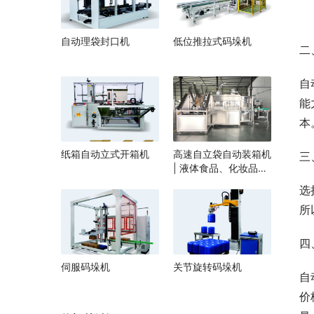
自动理袋封口机
低位推拉式码垛机
二
自
能
本
纸箱自动立式开箱机
高速自立袋自动装箱机
三
| 液体食品、化妆品自
立袋包装设备 | 袋装智
选
能装箱解决方案
所
四
伺服码垛机
关节旋转码垛机
自
价