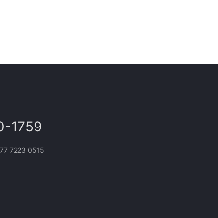
用上砖机之
以避免因为包装环节的不顺畅而导
些准备工
致整个生产线的停滞。此外，还要
机的各个
考虑到生产线的流程，保证生产线
能够正常
的顺畅和高效。 二、使用高效的包
装机械设备 在…
0-1759
 7223 0515