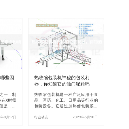
(哪些因
热收缩包装机神秘的包装利
器，你知道它的独门秘籍吗
之一，制
热收缩包装机是一种广泛应用于食
业在X时需
品、医药、化工、日用品等行业的
但是，不
包装设备。它通过加热使包装膜收
装盒机价
缩，将被包装物品包裹在紧密的包
制药装盒
3年8月17日
装中，起到保护和美化的作用。但
行业动态
2023年5月20日
何形成的
是，你是否知道热收缩包装机的独
呢？本文
门秘籍？在本文中，我们将介绍热