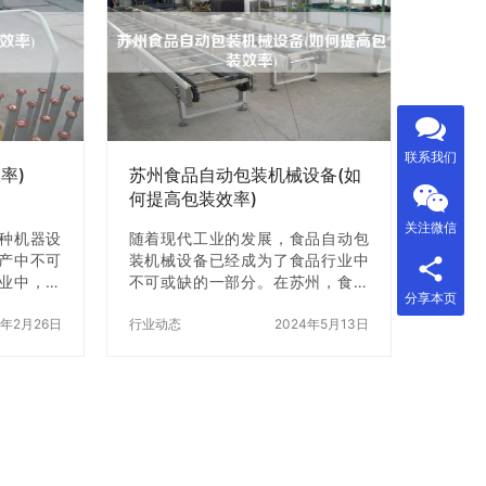
机设备中比
价比高的定量蔬菜包装机，成为了
现这种情
众多种植户的难题。本文将为大家
过松或过
介绍如何选择合适的海南定量蔬菜
卡住；也
包装机。 一、了解自己的需求 在选
足或液压
择海南定量蔬菜包装机之前，首先
 2. 行
需要了解自己的需求。不同的种植
机设备中比
户对于包装机的需求也有所不同。
联系我们
例如，如果你的蔬…
率)
苏州食品自动包装机械设备(如
何提高包装效率)
关注微信
种机器设
随着现代工业的发展，食品自动包
产中不可
装机械设备已经成为了食品行业中
业中，上
不可或缺的一部分。在苏州，食品
分享本页
器设备，
自动包装机械设备的制造业已经形
产效率。
5年2月26日
成了一定的规模，许多企业都在不
行业动态
2024年5月13日
机提高生
断地追求高效率、高品质的生产方
 上砖机是
式。本文将介绍一些提高苏州食品
的机器设
自动包装机械设备的包装效率的方
上自动升
法。 一、合理规划生产线 在生产线
位置。在
的规划中，应该考虑到每个环节的
要了解一
效率和顺序。比如，应该将包装机
、正确操作
械设备放在生产线的末端，这样可