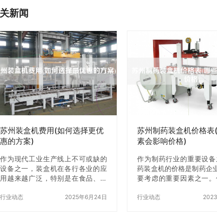
关新闻
苏州装盒机费用(如何选择更优
苏州制药装盒机价格表
惠的方案)
素会影响价格)
作为现代工业生产线上不可或缺的
作为制药行业的重要设备
设备之一，装盒机在各行各业的应
药装盒机的价格是制药企
用越来越广泛，特别是在食品、医
要考虑的重要因素之一。
药、化妆品等行业，其作用z加明
同型号、不同品牌的制药
显。而在苏州地区，装盒机的使用
行业动态
2025年6月24日
格差异很大，那么，苏州
行业动态
202
率也越来越高。但是，对于刚刚接
机价格表中的价格是如
触装盒机的用户来说，如何选择z优
呢？哪些因素会影响价格