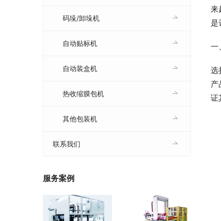
来
码垛/卸垛机
是
自动贴标机
一
自动装盒机
选
产
热收缩膜包机
证
其他包装机
联系我们
服务案例