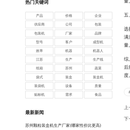
量
热门关键词
五
产品
价格
企业
供应商
公司
包装
选
包装机
厂家
品牌
满
型号
客户
成型机
量
效率
机器
机器人
综
江苏
生产
生产线
后
纸箱
苏州
蔬菜
度
袋式
装盒
装盒机
装袋机
设备
质量
贴标机
需求
食品
上
最新新闻
下
苏州颗粒装盒机生产厂家(哪家性价比更高)