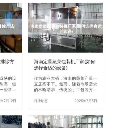
备规格 制
收缩包装机的操作步骤和注意事
格的重要
项，帮助您z好地使用这个神秘的包
盒机所需
装利器。 一、热收缩包装机的操作
技术含量
步骤 1. 准备工作 在使用热收缩包装
也会有所
机之前，需要进行一些准备工作。
大、功能
首先，检查包装机是否处于正常状
格也会越
态，检查电源、加热器等设备是否
对于制药装
正常工作。然后，将被包装物品准
知名品牌
备好，清洁干净并进行分类。z后，
准备好包…
及排除方
海南定量蔬菜包装机厂家(如何
选择合适的设备)
或缺的设
作为农业大省，海南的蔬菜产量一
常高，但
直居高不下。然而，随着市场需求
一些常见
的不断增加，传统的手工包装方式
时处理，
已经无法满足市场的需求。因此，
甚至会造
5年7月12日
越来越多的蔬菜种植户开始选择使
行业动态
2025年7月5日
介绍堆垛
用定量蔬菜包装机进行包装，以提
方法，帮
高包装效率、降低成本。然而，市
养设备。
场上的定量蔬菜包装机种类繁多，
. 起升不
价格也相差甚远。如何选择一台性